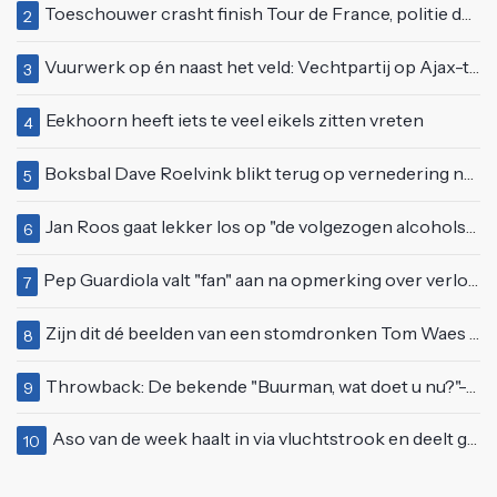
Toeschouwer crasht finish Tour de France, politie deelt bodycheck uit
2
Vuurwerk op én naast het veld: Vechtpartij op Ajax-tribune tussen supporters en stewards
3
Eekhoorn heeft iets te veel eikels zitten vreten
4
Boksbal Dave Roelvink blikt terug op vernedering na z'n gevecht met Melvin Manhoef
5
Jan Roos gaat lekker los op "de volgezogen alcoholspons" Robert Jensen
6
Pep Guardiola valt "fan" aan na opmerking over verloren wedstrijd tegen Manchester United
7
Zijn dit dé beelden van een stomdronken Tom Waes vlak voordat hij in z'n auto stapte?
8
Throwback: De bekende "Buurman, wat doet u nu?"-scène uit Flodder met Tatjana Šimić
9
Aso van de week haalt in via vluchtstrook en deelt gevaarlijke brake check uit
10