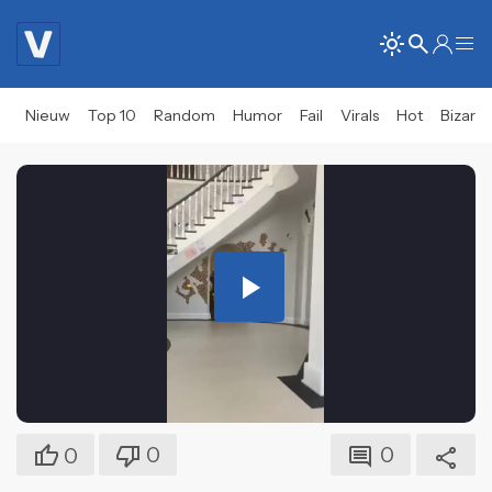
Nieuw
Top 10
Random
Humor
Fail
Virals
Hot
Bizar
Play
Video
0
0
0