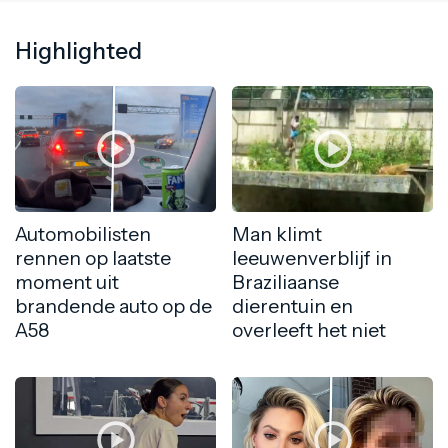
Highlighted
Automobilisten
Man klimt
rennen op laatste
leeuwenverblijf in
moment uit
Braziliaanse
brandende auto op de
dierentuin en
A58
overleeft het niet