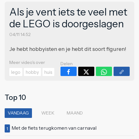
Als je vent iets te veel met
de LEGO is doorgeslagen
04/11 14:52
Je hebt hobbyisten en je hebt dit soort figuren!
Meer video's over
Delen
lego
hobby
huis
Top 10
VANDAAG
WEEK
MAAND
Met de fiets terugkomen van carnaval
1