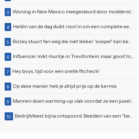
Woning in New Mexico meegesleurd door modderstroom
3
Heldin van de dag duikt riool in om een complete eendenfamilie te redden
4
Bizzey stuurt fan weg die niet lekker 'soepel' kan bewegen op podium
5
Influencer mikt muntje in Trevifontein, maar gooit toerist bijna knock-out
6
Hey boys, tijd voor een snelle fitcheck!
7
Op deze manier heb je altijd prijs op de kermis
8
Mannen doen warming-up vlak voordat ze een juwelierszaak in Rhenen overvallen
9
Bedrijfsfeest bijna ontspoord: Beelden van een "bezopen Tino Martin" gaan viraal
10