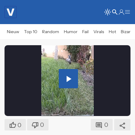
Nieuw
Top 10
Random
Humor
Fail
Virals
Hot
Bizar
Play
Video
0
0
0