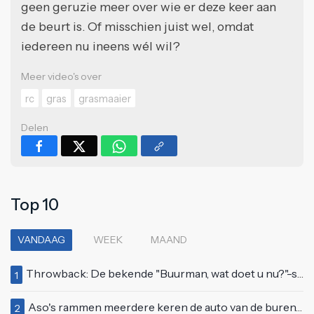
geen geruzie meer over wie er deze keer aan
de beurt is. Of misschien juist wel, omdat
iedereen nu ineens wél wil?
Meer video's over
rc
gras
grasmaaier
Delen
Top 10
VANDAAG
WEEK
MAAND
Throwback: De bekende "Buurman, wat doet u nu?"-scène uit Flodder met Tatjana Šimić
1
Aso's rammen meerdere keren de auto van de buren, maar doen alsof er niets gebeurd is
2