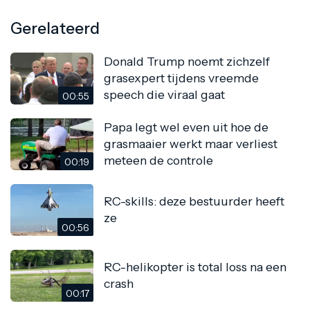
Gerelateerd
Donald Trump noemt zichzelf
grasexpert tijdens vreemde
speech die viraal gaat
00:55
Papa legt wel even uit hoe de
grasmaaier werkt maar verliest
meteen de controle
00:19
RC-skills: deze bestuurder heeft
ze
00:56
RC-helikopter is total loss na een
crash
00:17