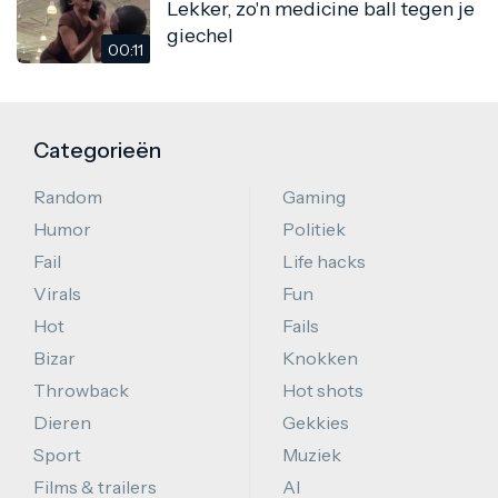
Lekker, zo'n medicine ball tegen je
giechel
00:11
Categorieën
Random
Gaming
Humor
Politiek
Fail
Life hacks
Virals
Fun
Hot
Fails
Bizar
Knokken
Throwback
Hot shots
Dieren
Gekkies
Sport
Muziek
Films & trailers
AI