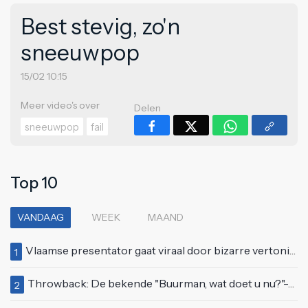
Best stevig, zo'n
sneeuwpop
15/02 10:15
Meer video's over
Delen
sneeuwpop
fail
Top 10
VANDAAG
WEEK
MAAND
Vlaamse presentator gaat viraal door bizarre vertoning op live televisie: "Helemaal stijf van de bloem"
1
Throwback: De bekende "Buurman, wat doet u nu?"-scène uit Flodder met Tatjana Šimić
2