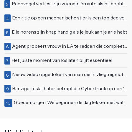
Pechvogel verliest zijn vriendin én auto als hij bocht te scherp neemt
3
Een ritje op een mechanische stier is een topidee voor een eerste date
4
Die horens zijn knap handig als je jeuk aan je arie hebt
5
Agent probeert vrouw in LA te redden die compleet van het padje is
6
Het juiste moment van loslaten blijft essentieel
7
Nieuw video opgedoken van man die in vliegtuigmotor springt op vliegveld Milaan
8
Ranzige Tesla-hater betrapt die Cybertruck op een 'speciale bruine coating' trakteert
9
Goedemorgen. We beginnen de dag lekker met wat rek- en strekoefeningen
10