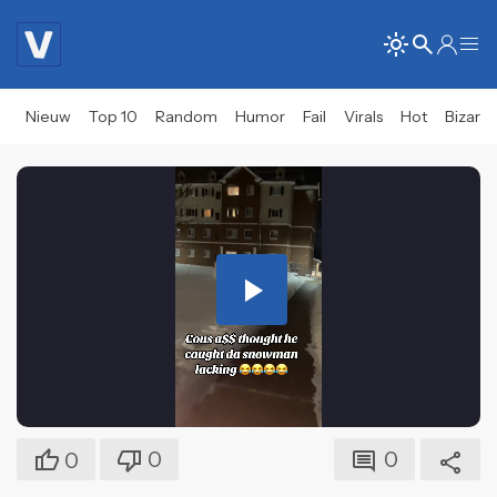
Nieuw
Top 10
Random
Humor
Fail
Virals
Hot
Bizar
Play
Video
0
0
0