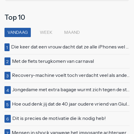
Top 10
VANDAAG
WEEK
MAAND
Die keer dat een vrouw dacht dat ze alle iPhones wel op kon kopen
1
Met de fiets terugkomen van carnaval
2
Recovery-machine voelt toch verdacht veel als ander soort work-out
3
Jongedame met extra bagage wurmt zich tegen de stroom van de roltrap
4
Hoe oud denk jij dat de 40 jaar oudere vriend van Giulia is geworden?
5
Dit is precies de motivatie die ik nodig heb!
6
Mensen in shock vanwege het imposante achterwerk van Nelly Furtado
7