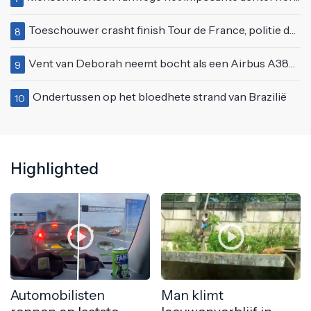
Toeschouwer crasht finish Tour de France, politie deelt bodycheck uit
8
Vent van Deborah neemt bocht als een Airbus A380 en klapt vol op tegenligger
9
Ondertussen op het bloedhete strand van Brazilië
10
Highlighted
Automobilisten
Man klimt