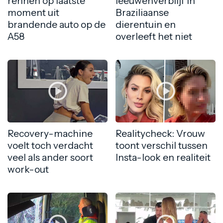
rennen op laatste
leeuwenverblijf in
moment uit
Braziliaanse
brandende auto op de
dierentuin en
A58
overleeft het niet
Recovery-machine
Realitycheck: Vrouw
voelt toch verdacht
toont verschil tussen
veel als ander soort
Insta-look en realiteit
work-out