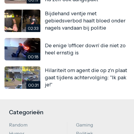
Bijdehand ventje met
gebiedsverbod haalt bloed onder
nagels vandaan bij politie
02:33
De enige 'officer down' die niet zo
heel ernstig is
00:18
Hilariteit om agent die op z'n plaat
gaat tijdens achtervolging: "Ik pak
je!"
00:31
Categorieën
Random
Gaming
Humor
Politiek