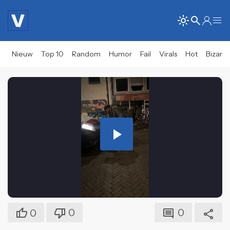
Nieuw
Top 10
Random
Humor
Fail
Virals
Hot
Bizar
Play
Video
0
0
0