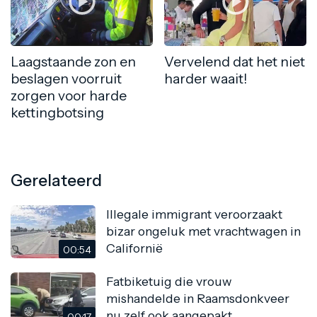
Laagstaande zon en
Vervelend dat het niet
beslagen voorruit
harder waait!
zorgen voor harde
kettingbotsing
Gerelateerd
Illegale immigrant veroorzaakt
bizar ongeluk met vrachtwagen in
Californië
00:54
Fatbiketuig die vrouw
mishandelde in Raamsdonkveer
nu zelf ook aangepakt
00:17