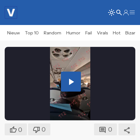
Nieuw
Top 10
Random
Humor
Fail
Virals
Hot
Bizar
Play
Video
0
0
0