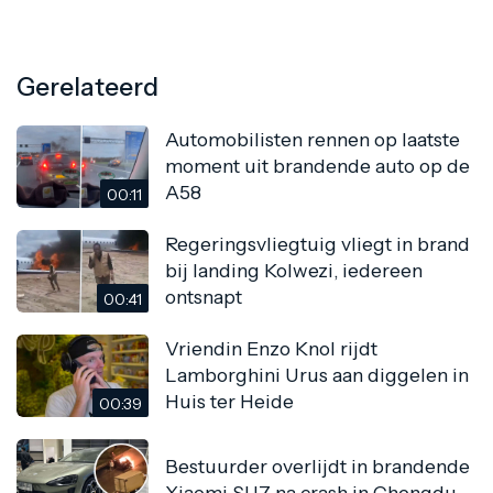
Gerelateerd
Automobilisten rennen op laatste
moment uit brandende auto op de
A58
00:11
Regeringsvliegtuig vliegt in brand
bij landing Kolwezi, iedereen
ontsnapt
00:41
Vriendin Enzo Knol rijdt
Lamborghini Urus aan diggelen in
Huis ter Heide
00:39
Bestuurder overlijdt in brandende
Xiaomi SU7 na crash in Chengdu