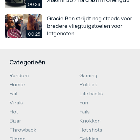
00:26
Gracie Bon strijdt nog steeds voor
bredere vliegtuigstoelen voor
lotgenoten
00:25
Categorieën
Random
Gaming
Humor
Politiek
Fail
Life hacks
Virals
Fun
Hot
Fails
Bizar
Knokken
Throwback
Hot shots
Dieren
Gekkies