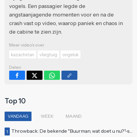
vogels. Een passagier legde de
angstaanjagende momenten voor en na de
crash vast op video, waarop paniek en chaos in
de cabine te zien zijn.
Meer video's over
kazachstan
vliegtuig
ongeluk
Delen
Top 10
VANDAAG
WEEK
MAAND
Throwback: De bekende "Buurman, wat doet u nu?"-scène uit Flodder met Tatjana Šimić
1