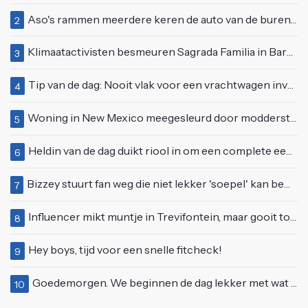
Aso's rammen meerdere keren de auto van de buren, maar doen alsof er niets gebeurd is
2
Klimaatactivisten besmeuren Sagrada Familia in Barcelona met lading verf
3
Tip van de dag: Nooit vlak voor een vrachtwagen invoegen
4
Woning in New Mexico meegesleurd door modderstroom
5
Heldin van de dag duikt riool in om een complete eendenfamilie te redden
6
Bizzey stuurt fan weg die niet lekker 'soepel' kan bewegen op podium
7
Influencer mikt muntje in Trevifontein, maar gooit toerist bijna knock-out
8
Hey boys, tijd voor een snelle fitcheck!
9
Goedemorgen. We beginnen de dag lekker met wat rek- en strekoefeningen
10