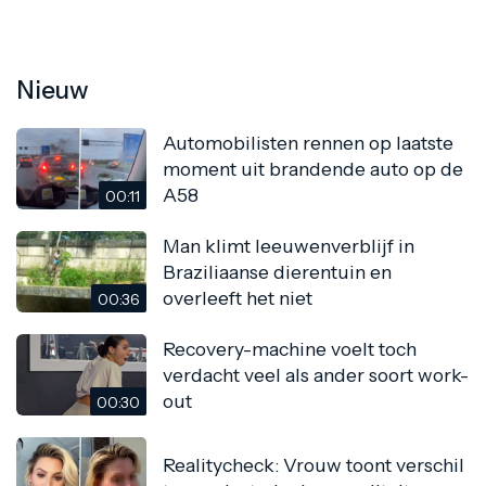
Nieuw
Automobilisten rennen op laatste
moment uit brandende auto op de
A58
00:11
Man klimt leeuwenverblijf in
Braziliaanse dierentuin en
overleeft het niet
00:36
Recovery-machine voelt toch
verdacht veel als ander soort work-
out
00:30
Realitycheck: Vrouw toont verschil