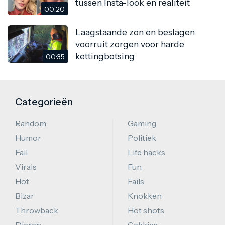
tussen Insta-look en realiteit
00:20
Laagstaande zon en beslagen
voorruit zorgen voor harde
kettingbotsing
00:35
Categorieën
Random
Gaming
Humor
Politiek
Fail
Life hacks
Virals
Fun
Hot
Fails
Bizar
Knokken
Throwback
Hot shots