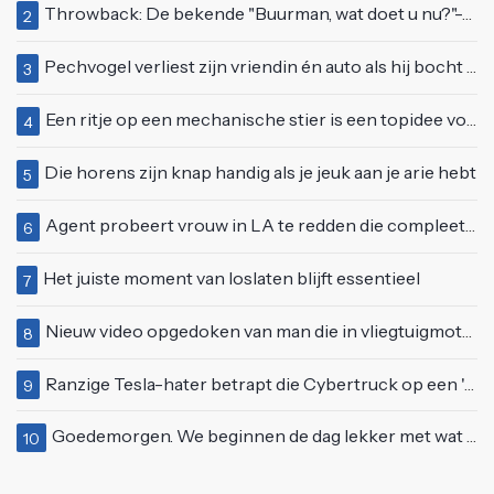
Throwback: De bekende "Buurman, wat doet u nu?"-scène uit Flodder met Tatjana Šimić
2
Pechvogel verliest zijn vriendin én auto als hij bocht te scherp neemt
3
Een ritje op een mechanische stier is een topidee voor een eerste date
4
Die horens zijn knap handig als je jeuk aan je arie hebt
5
Agent probeert vrouw in LA te redden die compleet van het padje is
6
Het juiste moment van loslaten blijft essentieel
7
Nieuw video opgedoken van man die in vliegtuigmotor springt op vliegveld Milaan
8
Ranzige Tesla-hater betrapt die Cybertruck op een 'speciale bruine coating' trakteert
9
Goedemorgen. We beginnen de dag lekker met wat rek- en strekoefeningen
10