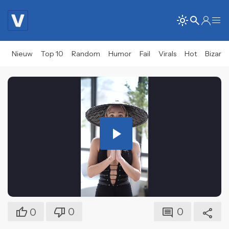
Nieuw
Top 10
Random
Humor
Fail
Virals
Hot
Bizar
Play
Video
0
0
0