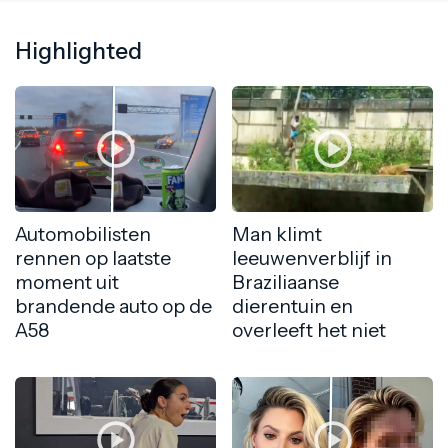
Highlighted
Automobilisten
Man klimt
rennen op laatste
leeuwenverblijf in
moment uit
Braziliaanse
brandende auto op de
dierentuin en
A58
overleeft het niet