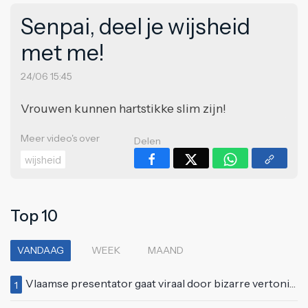
Senpai, deel je wijsheid
met me!
24/06 15:45
Vrouwen kunnen hartstikke slim zijn!
Meer video's over
Delen
wijsheid
Top 10
VANDAAG
WEEK
MAAND
Vlaamse presentator gaat viraal door bizarre vertoning op live televisie: "Helemaal stijf van de bloem"
1