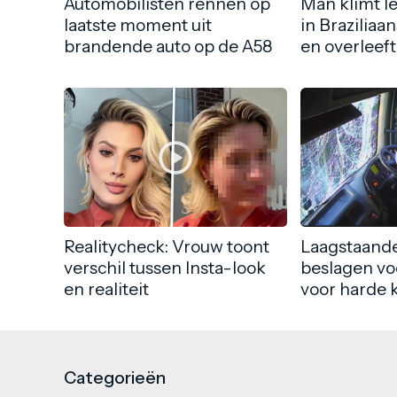
Automobilisten rennen op
Man klimt l
laatste moment uit
in Braziliaa
brandende auto op de A58
en overleeft
Realitycheck: Vrouw toont
Laagstaande
verschil tussen Insta-look
beslagen vo
en realiteit
voor harde 
Categorieën