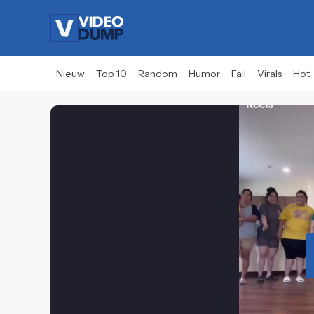
Nieuw
Top 10
Random
Humor
Fail
Virals
Hot