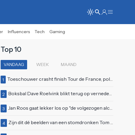
er
Influencers
Tech
Gaming
Top 10
VANDAAG
WEEK
MAAND
Toeschouwer crasht finish Tour de France, politie deelt bodycheck uit
1
Boksbal Dave Roelvink blikt terug op vernedering na z'n gevecht met Melvin Manhoef
2
Jan Roos gaat lekker los op "de volgezogen alcoholspons" Robert Jensen
3
Zijn dit dé beelden van een stomdronken Tom Waes vlak voordat hij in z'n auto stapte?
4