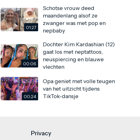
Schotse vrouw deed
maandenlang alsof ze
zwanger was met pop en
01:27
nepbaby
Dochter Kim Kardashian (12)
gaat los met neptattoos,
neuspiercing en blauwe
00:06
vlechten
Opa geniet met volle teugen
van het uitzicht tijdens
TikTok-dansje
00:24
Privacy