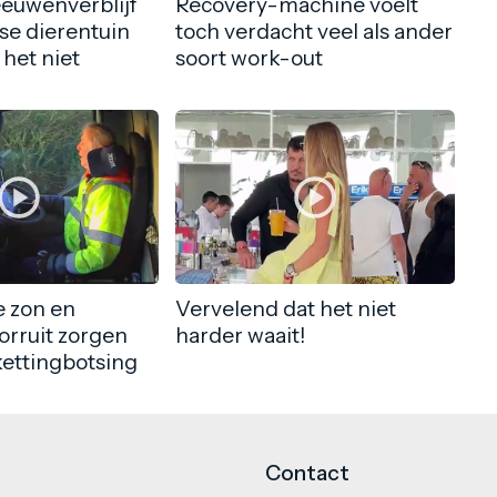
eeuwenverblijf
Recovery-machine voelt
nse dierentuin
toch verdacht veel als ander
 het niet
soort work-out
 zon en
Vervelend dat het niet
orruit zorgen
harder waait!
kettingbotsing
Contact