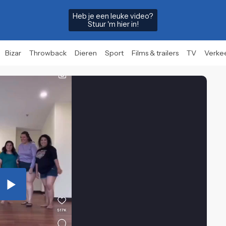
Heb je een leuke video?
Stuur 'm hier in!
Bizar
Throwback
Dieren
Sport
Films & trailers
TV
Verke
Play
Video