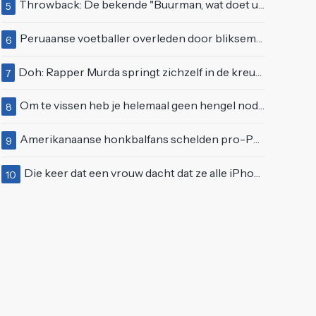
Throwback: De bekende "Buurman, wat doet u nu?"-scène uit Flodder met Tatjana Šimić
5
Peruaanse voetballer overleden door blikseminslag tijdens wedstrijd, vijf anderen gewond
6
Doh: Rapper Murda springt zichzelf in de kreukels op het Moonstar Festival
7
Om te vissen heb je helemaal geen hengel nodig
8
Amerikanaanse honkbalfans schelden pro-Palestijnse demonstranten uit
9
Die keer dat een vrouw dacht dat ze alle iPhones wel op kon kopen
10