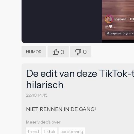
0
0
HUMOR
De edit van deze TikTok
hilarisch
22/10 14:45
NIET RENNEN IN DE GANG!
Meer video's over
trend
tiktok
aardbeving