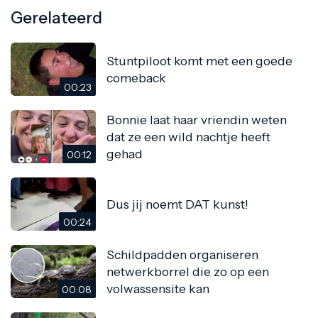
Gerelateerd
Stuntpiloot komt met een goede
comeback
00:23
Bonnie laat haar vriendin weten
dat ze een wild nachtje heeft
gehad
00:12
Dus jij noemt DAT kunst!
00:24
Schildpadden organiseren
netwerkborrel die zo op een
volwassensite kan
00:08