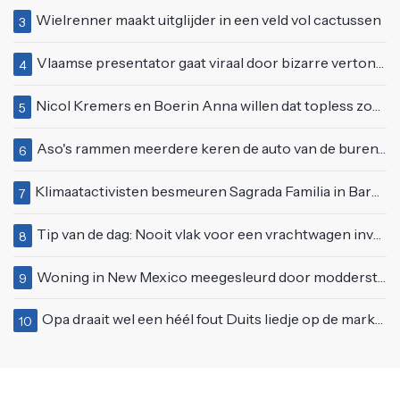
Wielrenner maakt uitglijder in een veld vol cactussen
3
Vlaamse presentator gaat viraal door bizarre vertoning op live televisie: "Helemaal stijf van de bloem"
4
Nicol Kremers en Boerin Anna willen dat topless zonnen geen taboe meer is
5
Aso's rammen meerdere keren de auto van de buren, maar doen alsof er niets gebeurd is
6
Klimaatactivisten besmeuren Sagrada Familia in Barcelona met lading verf
7
Tip van de dag: Nooit vlak voor een vrachtwagen invoegen
8
Woning in New Mexico meegesleurd door modderstroom
9
Opa draait wel een héél fout Duits liedje op de markt van Emmen
10