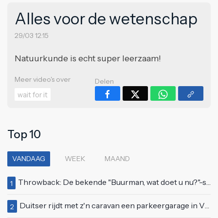
Alles voor de wetenschap
29/03 12:15
Natuurkunde is echt super leerzaam!
Meer video's over
Delen
wait for it
Top 10
VANDAAG
WEEK
MAAND
Throwback: De bekende "Buurman, wat doet u nu?"-scène uit Flodder met Tatjana Šimić
1
Duitser rijdt met z'n caravan een parkeergarage in Vlissingen binnen
2