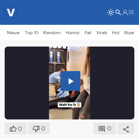
Nieuw
Top 10
Random
Humor
Fail
Virals
Hot
Bizar
Play
Video
0
0
0