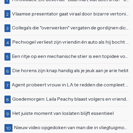
1
Vlaamse presentator gaat viraal door bizarre vertoning op live televisie: "Helemaal stijf van de bloem"
2
Collega's die "overwerken" vergaten de gordijnen dicht te doen
3
Pechvogel verliest zijn vriendin én auto als hij bocht te scherp neemt
4
Een ritje op een mechanische stier is een topidee voor een eerste date
5
Die horens zijn knap handig als je jeuk aan je arie hebt
6
Agent probeert vrouw in LA te redden die compleet van het padje is
7
Goedemorgen: Laila Peachy blaast volgers en vriend letterlijk omver
8
Het juiste moment van loslaten blijft essentieel
9
Nieuw video opgedoken van man die in vliegtuigmotor springt op vliegveld Milaan
10