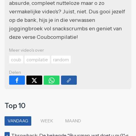
absurde, compleet nutteloze maar o zo
vermakelijke video's? Juist, niet. Dus gooi jezelf
op de bank, hijs je in die verwassen
joggingbroek vol snackscrumbs en geniet van
deze verse Coubcompilatie!
Meer video's over
coub
compilatie
random
Delen
Top 10
VANDAAG
WEEK
MAAND
Throwback: De bekende "Buurman, wat doet u nu?"-scène uit Flodder met Tatjana Šimić