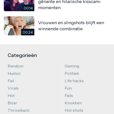
gênante en hilarische kisscam-
momenten
00:14
Vrouwen en slingshots blijft een
winnende combinatie
00:24
Categorieën
Random
Gaming
Humor
Politiek
Fail
Life hacks
Virals
Fun
Hot
Fails
Bizar
Knokken
Throwback
Hot shots