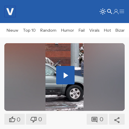
Nieuw
Top 10
Random
Humor
Fail
Virals
Hot
Bizar
Play
Video
0
0
0