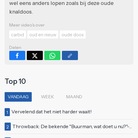
wel eens anders lopen zoals bij deze oude
knaldoos.
Meer video's over
carbid
oud en nieuw
oude doos
Delen
Top 10
VANDAAG
WEEK
MAAND
Vervelend dat het niet harder waait!
1
Throwback: De bekende "Buurman, wat doet u nu?"-scène uit Flodder met Tatjana Šimić
2