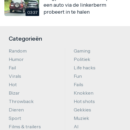
een auto via de linkerberm
probeert in te halen
03:37
Categorieën
Random
Gaming
Humor
Politiek
Fail
Life hacks
Virals
Fun
Hot
Fails
Bizar
Knokken
Throwback
Hot shots
Dieren
Gekkies
Sport
Muziek
Films & trailers
AI