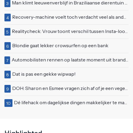
Man klimt leeuwenverblijf in Braziliaanse dierentuin en overleeft het niet
3
Recovery-machine voelt toch verdacht veel als ander soort work-out
4
Realitycheck: Vrouw toont verschil tussen Insta-look en realiteit
5
Blondie gaat lekker crowsurfen op een bank
6
Automobilisten rennen op laatste moment uit brandende auto op de A58
7
Dat is pas een gekke wipwap!
8
DOH: Sharon en Esmee vragen zich af of je een vegetariër bent als je kip eet
9
Dé lifehack om dagelijkse dingen makkelijker te maken
10