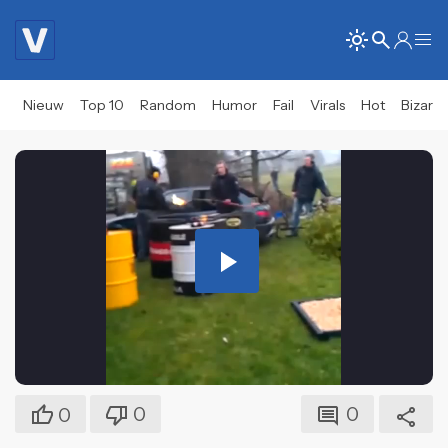
Nieuw
Top 10
Random
Humor
Fail
Virals
Hot
Bizar
Play
Video
0
0
0