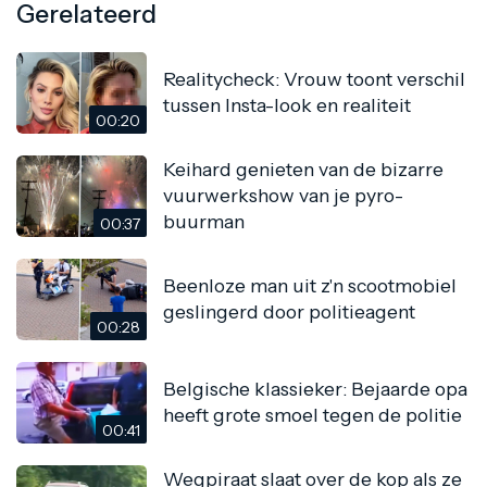
Gerelateerd
Realitycheck: Vrouw toont verschil
tussen Insta-look en realiteit
00:20
Keihard genieten van de bizarre
vuurwerkshow van je pyro-
buurman
00:37
Beenloze man uit z'n scootmobiel
geslingerd door politieagent
00:28
Belgische klassieker: Bejaarde opa
heeft grote smoel tegen de politie
00:41
Wegpiraat slaat over de kop als ze