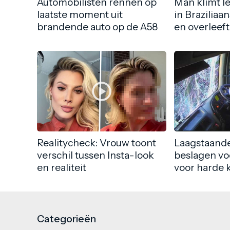
Automobilisten rennen op
Man klimt l
laatste moment uit
in Braziliaa
brandende auto op de A58
en overleeft
Realitycheck: Vrouw toont
Laagstaande
verschil tussen Insta-look
beslagen vo
en realiteit
voor harde 
Categorieën