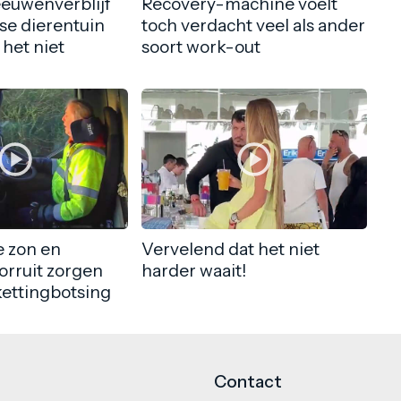
eeuwenverblijf
Recovery-machine voelt
nse dierentuin
toch verdacht veel als ander
 het niet
soort work-out
 zon en
Vervelend dat het niet
orruit zorgen
harder waait!
kettingbotsing
Contact