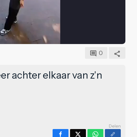
0
r achter elkaar van z'n
Delen