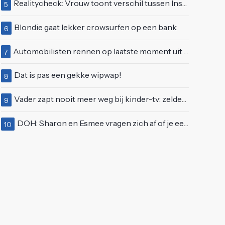
Realitycheck: Vrouw toont verschil tussen Insta-look en realiteit
5
Blondie gaat lekker crowsurfen op een bank
6
Automobilisten rennen op laatste moment uit brandende auto op de A58
7
Dat is pas een gekke wipwap!
8
Vader zapt nooit meer weg bij kinder-tv: zelden zo'n 'beweeglijke' kikker gezien
9
DOH: Sharon en Esmee vragen zich af of je een vegetariër bent als je kip eet
10