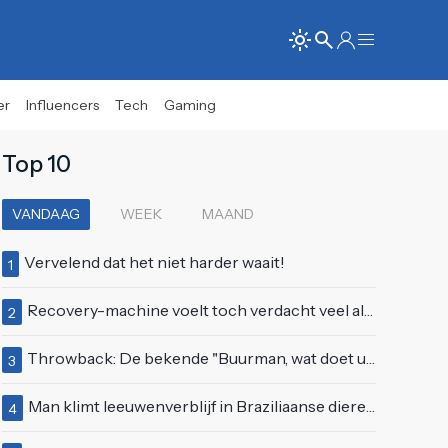
er
Influencers
Tech
Gaming
Top 10
VANDAAG
WEEK
MAAND
Vervelend dat het niet harder waait!
1
Recovery-machine voelt toch verdacht veel als ander soort work-out
2
Throwback: De bekende "Buurman, wat doet u nu?"-scène uit Flodder met Tatjana Šimić
3
Man klimt leeuwenverblijf in Braziliaanse dierentuin en overleeft het niet
4