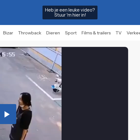
Heb je een leuke video?
Stuur 'm hier in!
Bizar
Throwback
Dieren
Sport
Films & trailers
TV
Verke
Play
Video