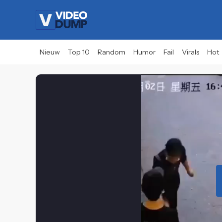
Nieuw
Top 10
Random
Humor
Fail
Virals
Hot