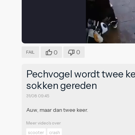
0
0
FAIL
Pechvogel wordt twee kee
sokken gereden
31/08 09:45
Auw, maar dan twee keer.
Meer video's over
scooter
crash