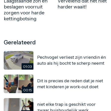
Laagstaande zon en
Vervelend dat het niet
beslagen voorruit
harder waait!
zorgen voor harde
kettingbotsing
Gerelateerd
Pechvogel verliest zijn vriendin én
auto als hij bocht te scherp neemt
01:03
Dit is precies de reden dat je niet
met kinderen je work-out doet
00:15
niet elke trap is geschikt voor
zwaar huishoudelijk werk