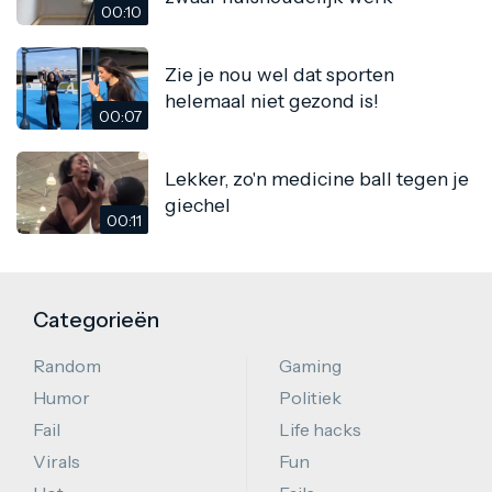
00:10
Zie je nou wel dat sporten
helemaal niet gezond is!
00:07
Lekker, zo'n medicine ball tegen je
giechel
00:11
Categorieën
Random
Gaming
Humor
Politiek
Fail
Life hacks
Virals
Fun