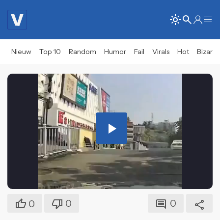
Nieuw
Top 10
Random
Humor
Fail
Virals
Hot
Bizar
Play
Video
0
0
0