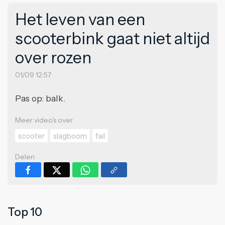
Het leven van een
scooterbink gaat niet altijd
over rozen
01/09 12:57
Pas op: balk.
Meer video's over
scooter
slagboom
fail
Delen
Top 10