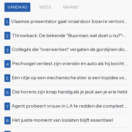
VANDAAG
WEEK
MAAND
Vlaamse presentator gaat viraal door bizarre vertoning op live televisie: "Helemaal stijf van de bloem"
1
Throwback: De bekende "Buurman, wat doet u nu?"-scène uit Flodder met Tatjana Šimić
2
Collega's die "overwerken" vergaten de gordijnen dicht te doen
3
Pechvogel verliest zijn vriendin én auto als hij bocht te scherp neemt
4
Een ritje op een mechanische stier is een topidee voor een eerste date
5
Die horens zijn knap handig als je jeuk aan je arie hebt
6
Agent probeert vrouw in LA te redden die compleet van het padje is
7
Het juiste moment van loslaten blijft essentieel
8