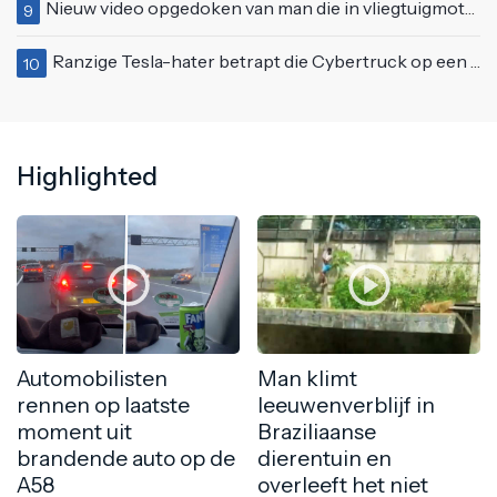
Nieuw video opgedoken van man die in vliegtuigmotor springt op vliegveld Milaan
9
Ranzige Tesla-hater betrapt die Cybertruck op een 'speciale bruine coating' trakteert
10
Highlighted
Automobilisten
Man klimt
rennen op laatste
leeuwenverblijf in
moment uit
Braziliaanse
brandende auto op de
dierentuin en
A58
overleeft het niet