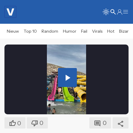
Nieuw
Top 10
Random
Humor
Fail
Virals
Hot
Bizar
Play
Video
0
0
0