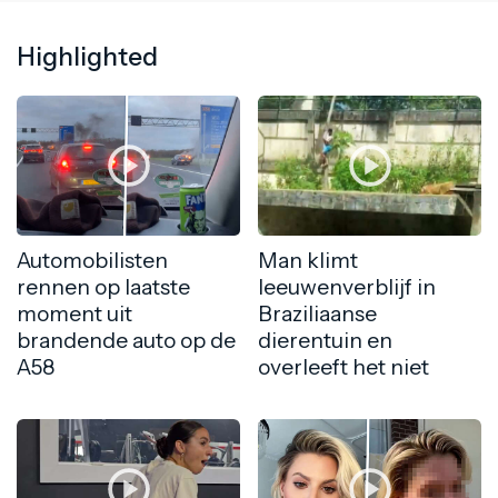
Highlighted
Automobilisten
Man klimt
rennen op laatste
leeuwenverblijf in
moment uit
Braziliaanse
brandende auto op de
dierentuin en
A58
overleeft het niet