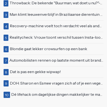
Throwback: De bekende "Buurman, wat doet u nu?"-scène uit Flodder met Tatjana Šimić
2
Man klimt leeuwenverblijf in Braziliaanse dierentuin en overleeft het niet
3
Recovery-machine voelt toch verdacht veel als ander soort work-out
4
Realitycheck: Vrouw toont verschil tussen Insta-look en realiteit
5
Blondie gaat lekker crowsurfen op een bank
6
Automobilisten rennen op laatste moment uit brandende auto op de A58
7
Dat is pas een gekke wipwap!
8
DOH: Sharon en Esmee vragen zich af of je een vegetariër bent als je kip eet
9
Dé lifehack om dagelijkse dingen makkelijker te maken
10