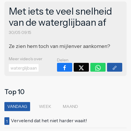
Met iets te veel snelheid
van de waterglijbaan af
30/05 09:15
Ze zien hem toch van mijlenver aankomen?
Meer video's over
Delen
waterglijbaan
Top 10
VANDAAG
WEEK
MAAND
Vervelend dat het niet harder waait!
1