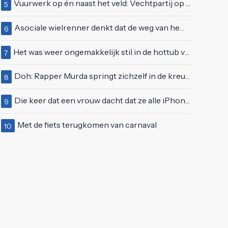
Vuurwerk op én naast het veld: Vechtpartij op Ajax-tribune tussen supporters en stewards
5
Asociale wielrenner denkt dat de weg van hem is en blokkeert passerende automobilist
6
Het was weer ongemakkelijk stil in de hottub van Lang Leve de Liefde
7
Doh: Rapper Murda springt zichzelf in de kreukels op het Moonstar Festival
8
Die keer dat een vrouw dacht dat ze alle iPhones wel op kon kopen
9
Met de fiets terugkomen van carnaval
10