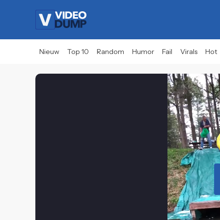
Nieuw
Top 10
Random
Humor
Fail
Virals
Hot