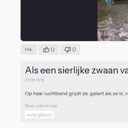
0
0
FAIL
Als een sierlijke zwaan v
27/05 19:15
Op haar luchtband glijdt ze, galant als ze is, 
Meer video's over
waterglijbaan