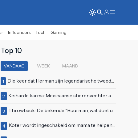
er
Influencers
Tech
Gaming
Top 10
VANDAAG
WEEK
MAAND
Die keer dat Herman zijn legendarische tweede auditie bij Idols deed
1
Keiharde karma: Mexicaanse stierenvechter aan hoorn gespietst voor ogen van duizenden toeschouwers
2
Throwback: De bekende "Buurman, wat doet u nu?"-scène uit Flodder met Tatjana Šimić
3
Koter wordt ingeschakeld om mama te helpen met de perfecte vakantiefoto te maken
4