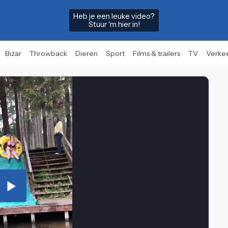
Heb je een leuke video?
Stuur 'm hier in!
Bizar
Throwback
Dieren
Sport
Films & trailers
TV
Verke
Play
Video