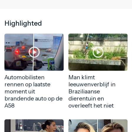
Highlighted
Automobilisten
Man klimt
rennen op laatste
leeuwenverblijf in
moment uit
Braziliaanse
brandende auto op de
dierentuin en
A58
overleeft het niet