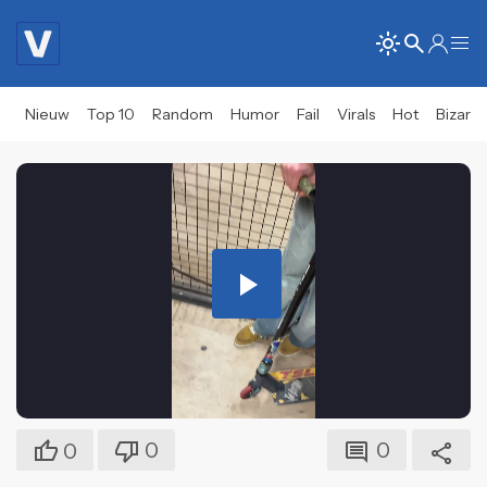
Nieuw
Top 10
Random
Humor
Fail
Virals
Hot
Bizar
Play
Video
0
0
0