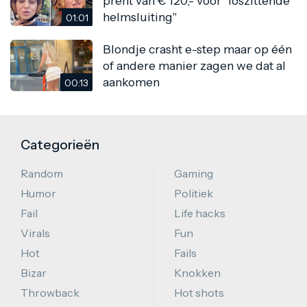
prent van € 120,- voor "loszittende
helmsluiting"
01:01
Blondje crasht e-step maar op één
of andere manier zagen we dat al
aankomen
00:13
Categorieën
Random
Gaming
Humor
Politiek
Fail
Life hacks
Virals
Fun
Hot
Fails
Bizar
Knokken
Throwback
Hot shots