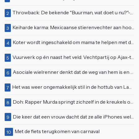
Throwback: De bekende "Buurman, wat doet u nu?"-scène uit Flodder met Tatjana Šimić
2
Keiharde karma: Mexicaanse stierenvechter aan hoorn gespietst voor ogen van duizenden toeschouwers
3
Koter wordt ingeschakeld om mama te helpen met de perfecte vakantiefoto te maken
4
Vuurwerk op én naast het veld: Vechtpartij op Ajax-tribune tussen supporters en stewards
5
Asociale wielrenner denkt dat de weg van hem is en blokkeert passerende automobilist
6
Het was weer ongemakkelijk stil in de hottub van Lang Leve de Liefde
7
Doh: Rapper Murda springt zichzelf in de kreukels op het Moonstar Festival
8
Die keer dat een vrouw dacht dat ze alle iPhones wel op kon kopen
9
Met de fiets terugkomen van carnaval
10