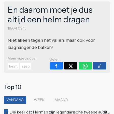
En daarom moet je dus
altijd een helm dragen
18/04 09:15
Niet alleen tegen het vallen, maar ook voor
laaghangende balken!
Meer video's over
Delen
helm
step
Top 10
VANDAAG
WEEK
MAAND
Die keer dat Herman zijn legendarische tweede auditie bij Idols deed
1