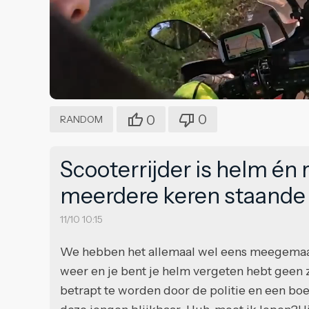
0
0
RANDOM
Scooterrijder is helm én 
meerdere keren staand
11/10 10:15
We hebben het allemaal wel eens meegemaakt:
weer en je bent je helm vergeten hebt geen z
betrapt te worden door de politie en een boe