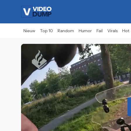
Nieuw
Top 10
Random
Humor
Fail
Virals
Hot