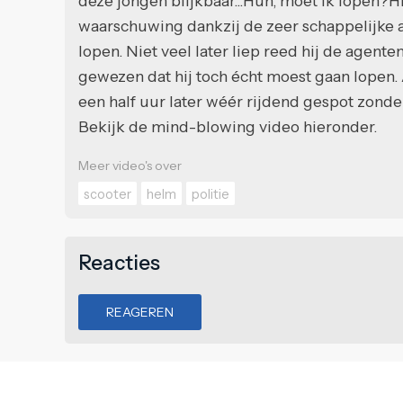
deze jongen blijkbaar...Huh, moet ik lopen?Hi
waarschuwing dankzij de zeer schappelijke 
lopen. Niet veel later liep reed hij de agente
gewezen dat hij toch écht moest gaan lopen.
een half uur later wéér rijdend gespot zonde
Bekijk de mind-blowing video hieronder.
Meer video's over
scooter
helm
politie
Reacties
REAGEREN