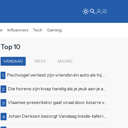
er
Influencers
Tech
Gaming
Top 10
VANDAAG
WEEK
MAAND
Pechvogel verliest zijn vriendin én auto als hij bocht te scherp neemt
1
Die horens zijn knap handig als je jeuk aan je arie hebt
2
Vlaamse presentator gaat viraal door bizarre vertoning op live televisie: "Helemaal stijf van de bloem"
3
Johan Derksen bezorgt Vandaag Inside-tafel rode oortjes met vuig verhaal: "Dat gebeurde al in de gang"
4