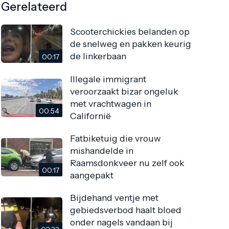
Gerelateerd
Scooterchickies belanden op
de snelweg en pakken keurig
de linkerbaan
00:17
Illegale immigrant
veroorzaakt bizar ongeluk
met vrachtwagen in
00:54
Californië
Fatbiketuig die vrouw
mishandelde in
Raamsdonkveer nu zelf ook
00:17
aangepakt
Bijdehand ventje met
gebiedsverbod haalt bloed
onder nagels vandaan bij