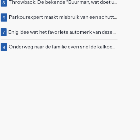
Throwback: De bekende "Buurman, wat doet u nu?"-scène uit Flodder met Tatjana Šimić
5
Parkourexpert maakt misbruik van een schutting
6
Enig idee wat het favoriete automerk van deze huiseigenaar is?
7
Onderweg naar de familie even snel de kalkoen braden
8