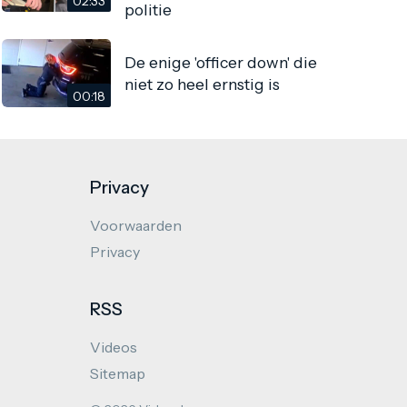
02:33
politie
De enige 'officer down' die
niet zo heel ernstig is
00:18
Privacy
Voorwaarden
Privacy
RSS
Videos
Sitemap