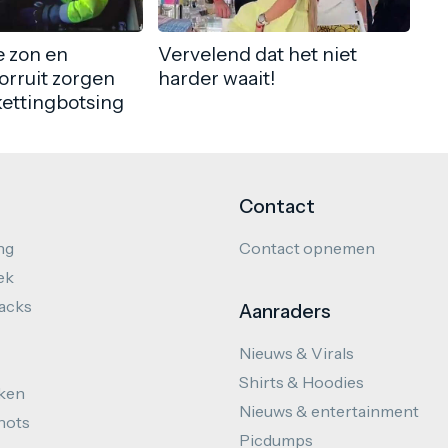
 zon en
Vervelend dat het niet
orruit zorgen
harder waait!
kettingbotsing
Contact
ng
Contact opnemen
ek
hacks
Aanraders
Nieuws & Virals
Shirts & Hoodies
ken
Nieuws & entertainment
hots
Picdumps