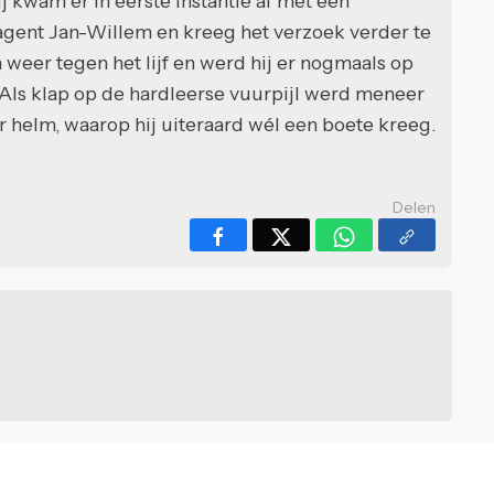
j kwam er in eerste instantie af met een
agent Jan-Willem en kreeg het verzoek verder te
n weer tegen het lijf en werd hij er nogmaals op
 Als klap op de hardleerse vuurpijl werd meneer
r helm, waarop hij uiteraard wél een boete kreeg.
Delen