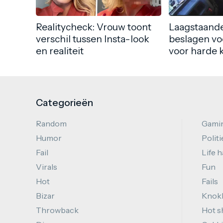
Realitycheck: Vrouw toont
Laagstaande
verschil tussen Insta-look
beslagen vo
en realiteit
voor harde 
Categorieën
Random
Gami
Humor
Politi
Fail
Life 
Virals
Fun
Hot
Fails
Bizar
Knok
Throwback
Hot s