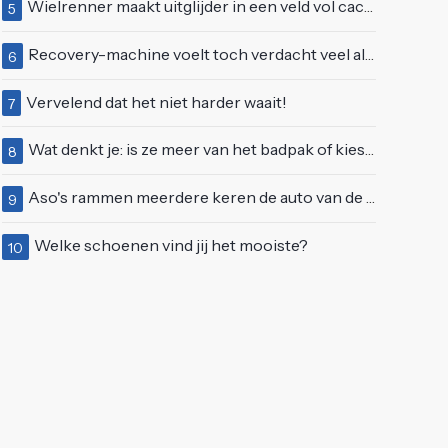
Wielrenner maakt uitglijder in een veld vol cactussen
5
Recovery-machine voelt toch verdacht veel als ander soort work-out
6
Vervelend dat het niet harder waait!
7
Wat denkt je: is ze meer van het badpak of kiest ze eerder voor een bikini?
8
Aso's rammen meerdere keren de auto van de buren, maar doen alsof er niets gebeurd is
9
Welke schoenen vind jij het mooiste?
10