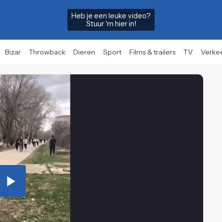
Heb je een leuke video?
Stuur 'm hier in!
Bizar
Throwback
Dieren
Sport
Films & trailers
TV
Verke
Play
Video