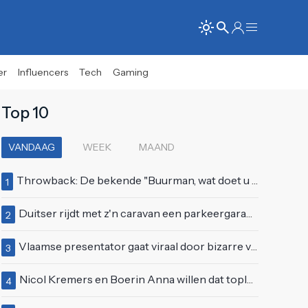
er
Influencers
Tech
Gaming
Top 10
VANDAAG
WEEK
MAAND
Throwback: De bekende "Buurman, wat doet u nu?"-scène uit Flodder met Tatjana Šimić
1
Duitser rijdt met z'n caravan een parkeergarage in Vlissingen binnen
2
Vlaamse presentator gaat viraal door bizarre vertoning op live televisie: "Helemaal stijf van de bloem"
3
Nicol Kremers en Boerin Anna willen dat topless zonnen geen taboe meer is
4