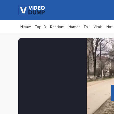
Nieuw
Top 10
Random
Humor
Fail
Virals
Hot