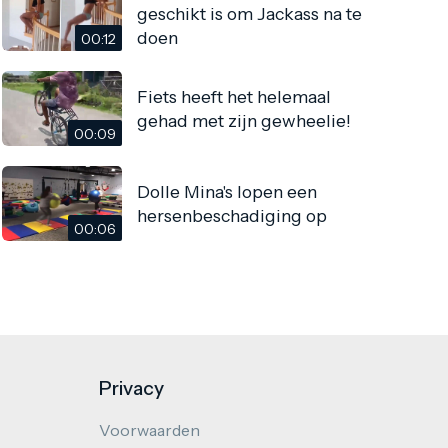
geschikt is om Jackass na te
doen
00:12
Fiets heeft het helemaal
gehad met zijn gewheelie!
00:09
Dolle Mina's lopen een
hersenbeschadiging op
00:06
Privacy
Voorwaarden