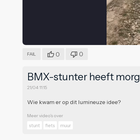
0
0
FAIL
BMX-stunter heeft morg
21/04 11:15
Wie kwam er op dit lumineuze idee?
Meer video's over
stunt
fiets
muur