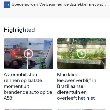
Goedemorgen. We beginnen de dag lekker met wat rek- en strekoefeningen
10
Highlighted
Automobilisten
Man klimt
rennen op laatste
leeuwenverblijf in
moment uit
Braziliaanse
brandende auto op de
dierentuin en
A58
overleeft het niet