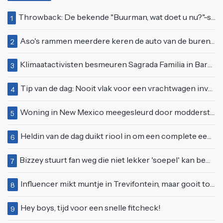
Throwback: De bekende "Buurman, wat doet u nu?"-scène uit Flodder met Tatjana Šimić
1
Aso's rammen meerdere keren de auto van de buren, maar doen alsof er niets gebeurd is
2
Klimaatactivisten besmeuren Sagrada Familia in Barcelona met lading verf
3
Tip van de dag: Nooit vlak voor een vrachtwagen invoegen
4
Woning in New Mexico meegesleurd door modderstroom
5
Heldin van de dag duikt riool in om een complete eendenfamilie te redden
6
Bizzey stuurt fan weg die niet lekker 'soepel' kan bewegen op podium
7
Influencer mikt muntje in Trevifontein, maar gooit toerist bijna knock-out
8
Hey boys, tijd voor een snelle fitcheck!
9