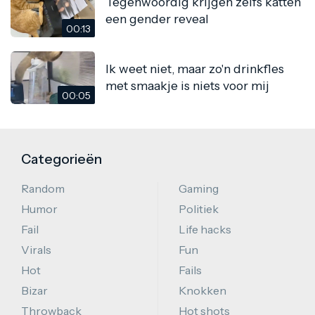
Tegenwoordig krijgen zelfs katten
een gender reveal
00:13
Ik weet niet, maar zo'n drinkfles
met smaakje is niets voor mij
00:05
Categorieën
Random
Gaming
Humor
Politiek
Fail
Life hacks
Virals
Fun
Hot
Fails
Bizar
Knokken
Throwback
Hot shots