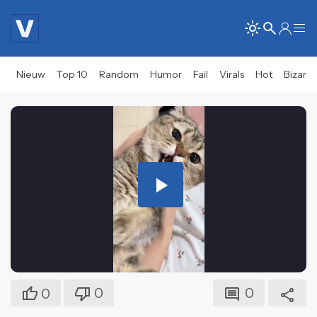
Nieuw
Top 10
Random
Humor
Fail
Virals
Hot
Bizar
Play
Video
0
0
0