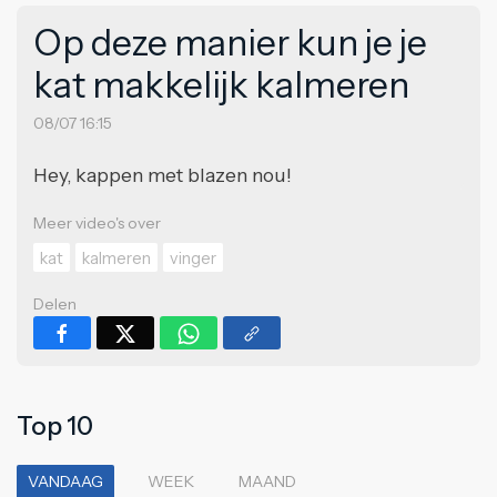
Op deze manier kun je je
kat makkelijk kalmeren
08/07 16:15
Hey, kappen met blazen nou!
Meer video's over
kat
kalmeren
vinger
Delen
Top 10
VANDAAG
WEEK
MAAND