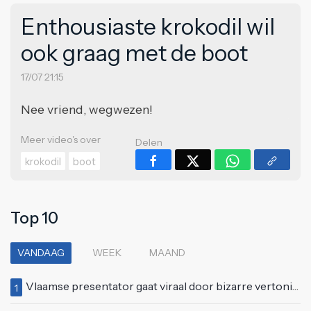
Enthousiaste krokodil wil
ook graag met de boot
17/07 21:15
Nee vriend, wegwezen!
Meer video's over
Delen
krokodil
boot
Top 10
VANDAAG
WEEK
MAAND
Vlaamse presentator gaat viraal door bizarre vertoning op live televisie: "Helemaal stijf van de bloem"
1