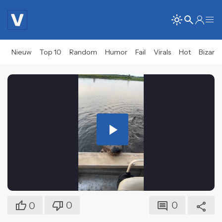
Nieuw
Top 10
Random
Humor
Fail
Virals
Hot
Bizar
Play
Video
0
0
0