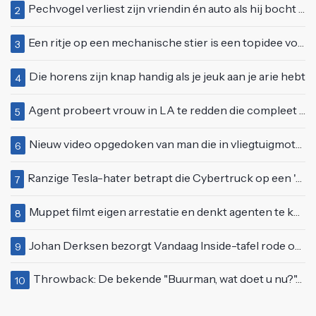
Pechvogel verliest zijn vriendin én auto als hij bocht te scherp neemt
2
Een ritje op een mechanische stier is een topidee voor een eerste date
3
Die horens zijn knap handig als je jeuk aan je arie hebt
4
Agent probeert vrouw in LA te redden die compleet van het padje is
5
Nieuw video opgedoken van man die in vliegtuigmotor springt op vliegveld Milaan
6
Ranzige Tesla-hater betrapt die Cybertruck op een 'speciale bruine coating' trakteert
7
Muppet filmt eigen arrestatie en denkt agenten te kunnen laten schorsen: "Jullie krijgen maandje vakantie"
8
Johan Derksen bezorgt Vandaag Inside-tafel rode oortjes met vuig verhaal: "Dat gebeurde al in de gang"
9
Throwback: De bekende "Buurman, wat doet u nu?"-scène uit Flodder met Tatjana Šimić
10