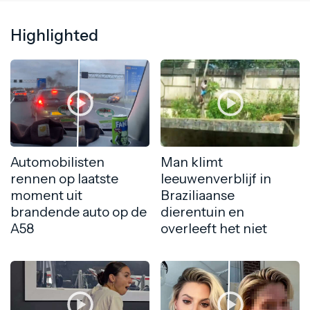
Highlighted
Automobilisten
Man klimt
rennen op laatste
leeuwenverblijf in
moment uit
Braziliaanse
brandende auto op de
dierentuin en
A58
overleeft het niet