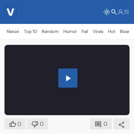
Nieuw
Top 10
Random
Humor
Fail
Virals
Hot
Bizar
Play
Video
0
0
0