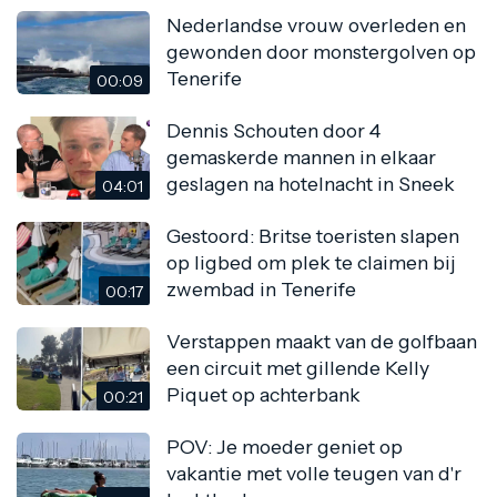
Nederlandse vrouw overleden en
gewonden door monstergolven op
Tenerife
00:09
Dennis Schouten door 4
gemaskerde mannen in elkaar
geslagen na hotelnacht in Sneek
04:01
Gestoord: Britse toeristen slapen
op ligbed om plek te claimen bij
zwembad in Tenerife
00:17
Verstappen maakt van de golfbaan
een circuit met gillende Kelly
Piquet op achterbank
00:21
POV: Je moeder geniet op
vakantie met volle teugen van d'r