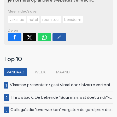
Meer video's over
vakantie
hotel
room tour
benidorm
Delen
Top 10
VANDAAG
WEEK
MAAND
Vlaamse presentator gaat viraal door bizarre vertoning op live televisie: "Helemaal stijf van de bloem"
1
Throwback: De bekende "Buurman, wat doet u nu?"-scène uit Flodder met Tatjana Šimić
2
Collega's die "overwerken" vergaten de gordijnen dicht te doen
3