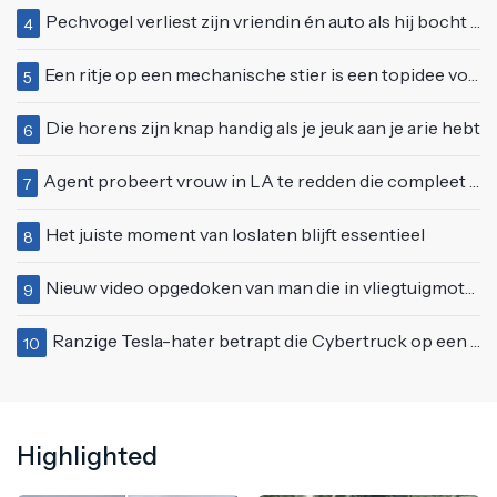
Pechvogel verliest zijn vriendin én auto als hij bocht te scherp neemt
4
Een ritje op een mechanische stier is een topidee voor een eerste date
5
Die horens zijn knap handig als je jeuk aan je arie hebt
6
Agent probeert vrouw in LA te redden die compleet van het padje is
7
Het juiste moment van loslaten blijft essentieel
8
Nieuw video opgedoken van man die in vliegtuigmotor springt op vliegveld Milaan
9
Ranzige Tesla-hater betrapt die Cybertruck op een 'speciale bruine coating' trakteert
10
Highlighted