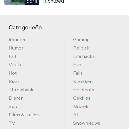
luchtbed
00:16
Categorieën
Random
Gaming
Humor
Politiek
Fail
Life hacks
Virals
Fun
Hot
Fails
Bizar
Knokken
Throwback
Hot shots
Dieren
Gekkies
Sport
Muziek
Films & trailers
AI
TV
Shownieuws