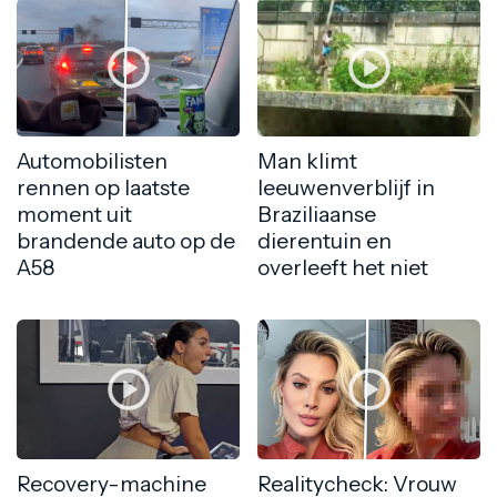
Automobilisten
Man klimt
rennen op laatste
leeuwenverblijf in
moment uit
Braziliaanse
brandende auto op de
dierentuin en
A58
overleeft het niet
Recovery-machine
Realitycheck: Vrouw