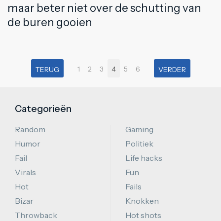
maar beter niet over de schutting van
de buren gooien
1
2
3
4
5
6
TERUG
VERDER
Categorieën
Random
Gaming
Humor
Politiek
Fail
Life hacks
Virals
Fun
Hot
Fails
Bizar
Knokken
Throwback
Hot shots