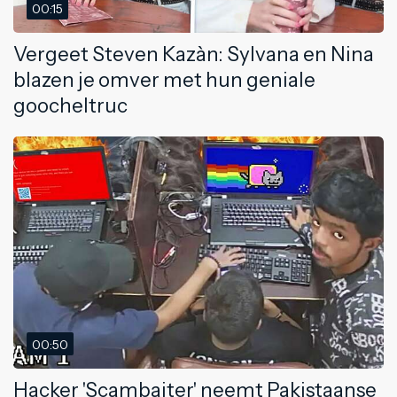
00:15
Vergeet Steven Kazàn: Sylvana en Nina
blazen je omver met hun geniale
goocheltruc
00:50
Hacker 'Scambaiter' neemt Pakistaanse