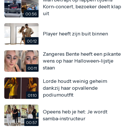
Korn-concert, bezoeker deelt klap
uit
00:56
Player heeft zijn buit binnen
00:12
Zangeres Bente heeft een pikante
wens op haar Halloween-lijstje
staan
00:11
Lorde houdt weinig geheim
dankzij haar opvallende
podiumoutfit
01:10
Opeens heb je het: Je wordt
samba-instructeur
00:57