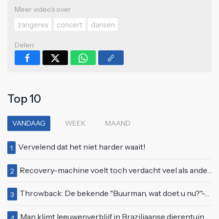
Meer video's over
zangeres
concert
dansen
Delen
Top 10
VANDAAG
WEEK
MAAND
Vervelend dat het niet harder waait!
1
Recovery-machine voelt toch verdacht veel als ander soort work-out
2
Throwback: De bekende "Buurman, wat doet u nu?"-scène uit Flodder met Tatjana Šimić
3
Man klimt leeuwenverblijf in Braziliaanse dierentuin en overleeft het niet
4