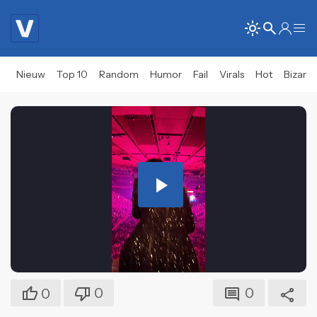
Nieuw
Top 10
Random
Humor
Fail
Virals
Hot
Bizar
Play
Video
0
0
0