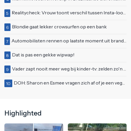
Realitycheck: Vrouw toont verschil tussen Insta-look en realiteit
5
Blondie gaat lekker crowsurfen op een bank
6
Automobilisten rennen op laatste moment uit brandende auto op de A58
7
Dat is pas een gekke wipwap!
8
Vader zapt nooit meer weg bij kinder-tv: zelden zo'n 'beweeglijke' kikker gezien
9
DOH: Sharon en Esmee vragen zich af of je een vegetariër bent als je kip eet
10
Highlighted