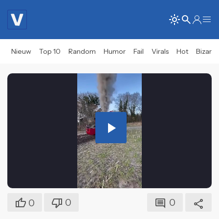
Nieuw
Top 10
Random
Humor
Fail
Virals
Hot
Bizar
Play
Video
0
0
0