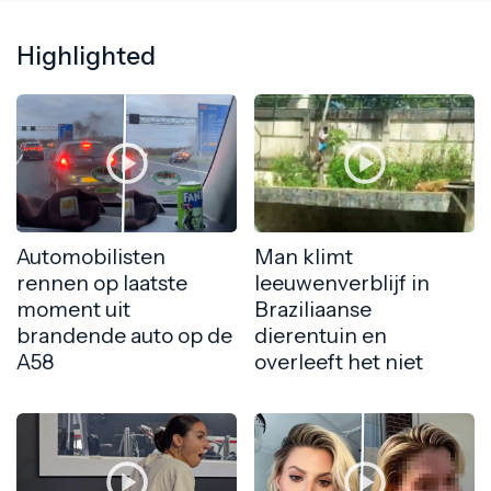
Highlighted
Automobilisten
Man klimt
rennen op laatste
leeuwenverblijf in
moment uit
Braziliaanse
brandende auto op de
dierentuin en
A58
overleeft het niet