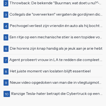
Throwback: De bekende "Buurman, wat doet u nu?"-scène uit Flodder met Tatjana Šimić
2
Collega's die "overwerken" vergaten de gordijnen dicht te doen
3
Pechvogel verliest zijn vriendin én auto als hij bocht te scherp neemt
4
Een ritje op een mechanische stier is een topidee voor een eerste date
5
Die horens zijn knap handig als je jeuk aan je arie hebt
6
Agent probeert vrouw in LA te redden die compleet van het padje is
7
Het juiste moment van loslaten blijft essentieel
8
Nieuw video opgedoken van man die in vliegtuigmotor springt op vliegveld Milaan
9
Ranzige Tesla-hater betrapt die Cybertruck op een 'speciale bruine coating' trakteert
10