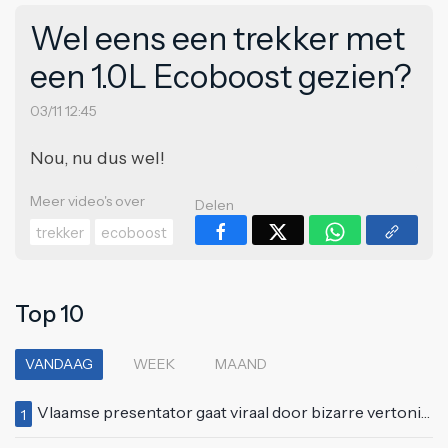
Wel eens een trekker met
een 1.0L Ecoboost gezien?
03/11 12:45
Nou, nu dus wel!
Meer video's over
Delen
trekker
ecoboost
Top 10
VANDAAG
WEEK
MAAND
Vlaamse presentator gaat viraal door bizarre vertoning op live televisie: "Helemaal stijf van de bloem"
1