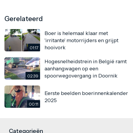
Gerelateerd
Boer is helemaal klaar met
'irritante' motorrijders en grijpt
hooivork
01:17
Hogesnelheidstrein in België ramt
aanhangwagen op een
spoorwegovergang in Doornik
02:39
Eerste beelden boerinnenkalender
2025
00:11
Categorieën