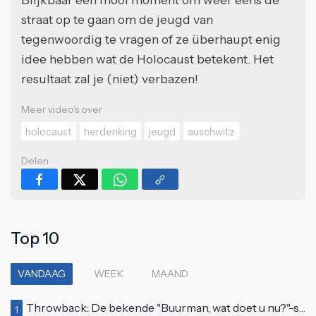
straat op te gaan om de jeugd van
tegenwoordig te vragen of ze überhaupt enig
idee hebben wat de Holocaust betekent. Het
resultaat zal je (niet) verbazen!
Meer video's over
holocaust
herdenking
jeugd
auschwitz
Delen
Top 10
VANDAAG
WEEK
MAAND
Throwback: De bekende "Buurman, wat doet u nu?"-scène uit Flodder met Tatjana Šimić
1