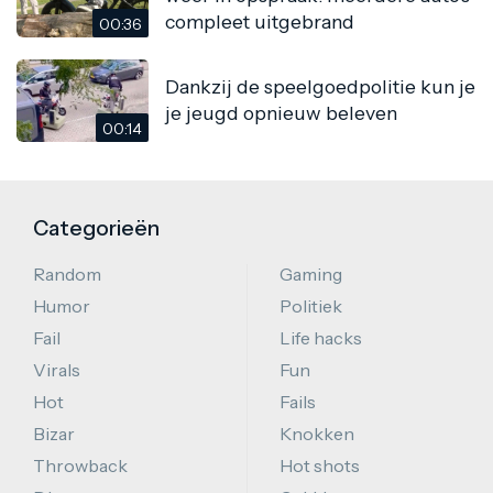
compleet uitgebrand
00:36
Dankzij de speelgoedpolitie kun je
je jeugd opnieuw beleven
00:14
Categorieën
Random
Gaming
Humor
Politiek
Fail
Life hacks
Virals
Fun
Hot
Fails
Bizar
Knokken
Throwback
Hot shots