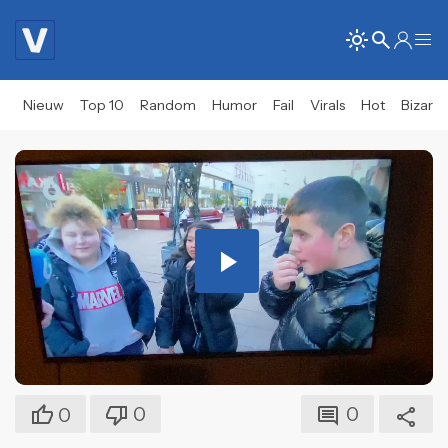
Nieuw
Top 10
Random
Humor
Fail
Virals
Hot
Bizar
Play
Video
0
0
0