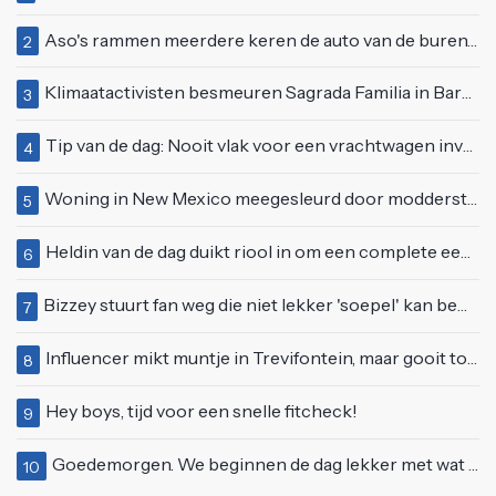
Aso's rammen meerdere keren de auto van de buren, maar doen alsof er niets gebeurd is
2
Klimaatactivisten besmeuren Sagrada Familia in Barcelona met lading verf
3
Tip van de dag: Nooit vlak voor een vrachtwagen invoegen
4
Woning in New Mexico meegesleurd door modderstroom
5
Heldin van de dag duikt riool in om een complete eendenfamilie te redden
6
Bizzey stuurt fan weg die niet lekker 'soepel' kan bewegen op podium
7
Influencer mikt muntje in Trevifontein, maar gooit toerist bijna knock-out
8
Hey boys, tijd voor een snelle fitcheck!
9
Goedemorgen. We beginnen de dag lekker met wat rek- en strekoefeningen
10