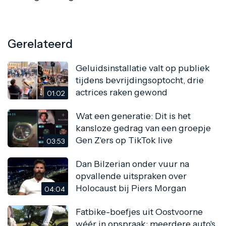
Gerelateerd
Geluidsinstallatie valt op publiek
tijdens bevrijdingsoptocht, drie
actrices raken gewond
01:02
Wat een generatie: Dit is het
kansloze gedrag van een groepje
Gen Z'ers op TikTok live
03:53
Dan Bilzerian onder vuur na
opvallende uitspraken over
Holocaust bij Piers Morgan
04:04
Fatbike-boefjes uit Oostvoorne
wéér in opspraak: meerdere auto's