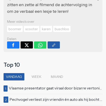
zitten en zette al filmend de achtervolging in
om ze verbaal een lesje te leren!
Meer video's over
boomer
scooter
karen
buschloo
Delen
Top 10
VANDAAG
WEEK
MAAND
Vlaamse presentator gaat viraal door bizarre vertoning op live televisie: "Helemaal stijf van de bloem"
1
Pechvogel verliest zijn vriendin én auto als hij bocht te scherp neemt
2