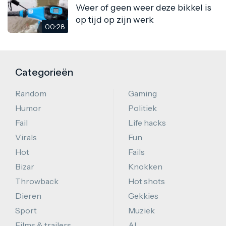
Weer of geen weer deze bikkel is
op tijd op zijn werk
00:28
Categorieën
Random
Gaming
Humor
Politiek
Fail
Life hacks
Virals
Fun
Hot
Fails
Bizar
Knokken
Throwback
Hot shots
Dieren
Gekkies
Sport
Muziek
Films & trailers
AI