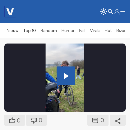
Nieuw
Top 10
Random
Humor
Fail
Virals
Hot
Bizar
Play
Video
0
0
0