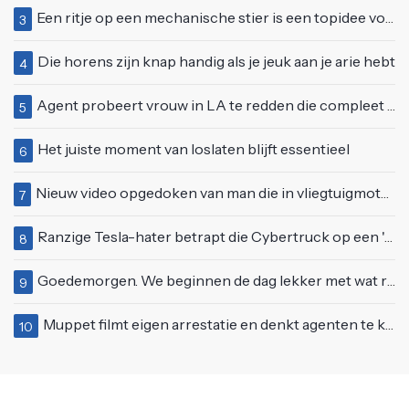
Een ritje op een mechanische stier is een topidee voor een eerste date
3
Die horens zijn knap handig als je jeuk aan je arie hebt
4
Agent probeert vrouw in LA te redden die compleet van het padje is
5
Het juiste moment van loslaten blijft essentieel
6
Nieuw video opgedoken van man die in vliegtuigmotor springt op vliegveld Milaan
7
Ranzige Tesla-hater betrapt die Cybertruck op een 'speciale bruine coating' trakteert
8
Goedemorgen. We beginnen de dag lekker met wat rek- en strekoefeningen
9
Muppet filmt eigen arrestatie en denkt agenten te kunnen laten schorsen: "Jullie krijgen maandje vakantie"
10