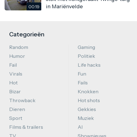
in Mariënvelde
00:19
Categorieën
Random
Gaming
Humor
Politiek
Fail
Life hacks
Virals
Fun
Hot
Fails
Bizar
Knokken
Throwback
Hot shots
Dieren
Gekkies
Sport
Muziek
Films & trailers
AI
TV
Shownieuws