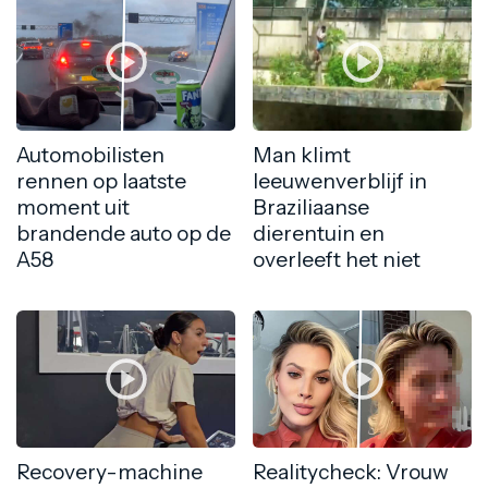
Automobilisten
Man klimt
rennen op laatste
leeuwenverblijf in
moment uit
Braziliaanse
brandende auto op de
dierentuin en
A58
overleeft het niet
Recovery-machine
Realitycheck: Vrouw