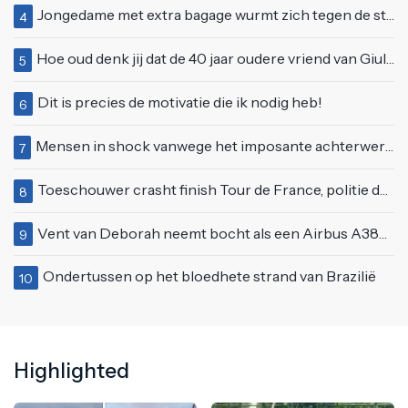
Jongedame met extra bagage wurmt zich tegen de stroom van de roltrap
4
Hoe oud denk jij dat de 40 jaar oudere vriend van Giulia is geworden?
5
Dit is precies de motivatie die ik nodig heb!
6
Mensen in shock vanwege het imposante achterwerk van Nelly Furtado
7
Toeschouwer crasht finish Tour de France, politie deelt bodycheck uit
8
Vent van Deborah neemt bocht als een Airbus A380 en klapt vol op tegenligger
9
Ondertussen op het bloedhete strand van Brazilië
10
Highlighted