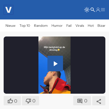
Nieuw
Top 10
Random
Humor
Fail
Virals
Hot
Bizar
Play
Video
0
0
0