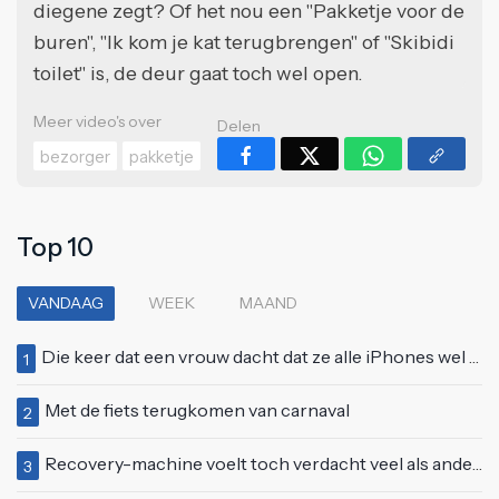
diegene zegt? Of het nou een "Pakketje voor de
buren", "Ik kom je kat terugbrengen" of "Skibidi
toilet" is, de deur gaat toch wel open.
Meer video's over
Delen
bezorger
pakketje
Top 10
VANDAAG
WEEK
MAAND
Die keer dat een vrouw dacht dat ze alle iPhones wel op kon kopen
1
Met de fiets terugkomen van carnaval
2
Recovery-machine voelt toch verdacht veel als ander soort work-out
3