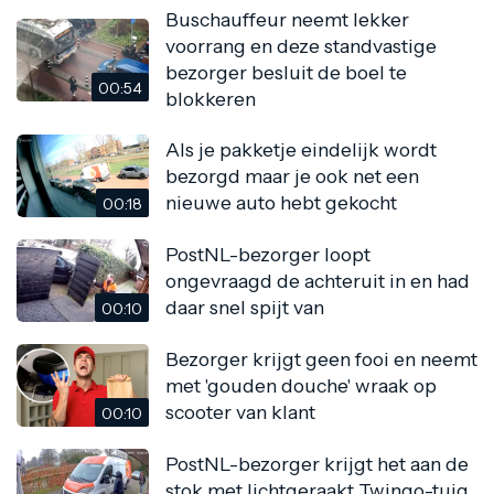
Buschauffeur neemt lekker
voorrang en deze standvastige
bezorger besluit de boel te
00:54
blokkeren
Als je pakketje eindelijk wordt
bezorgd maar je ook net een
nieuwe auto hebt gekocht
00:18
PostNL-bezorger loopt
ongevraagd de achteruit in en had
daar snel spijt van
00:10
Bezorger krijgt geen fooi en neemt
met 'gouden douche' wraak op
scooter van klant
00:10
PostNL-bezorger krijgt het aan de
stok met lichtgeraakt Twingo-tuig