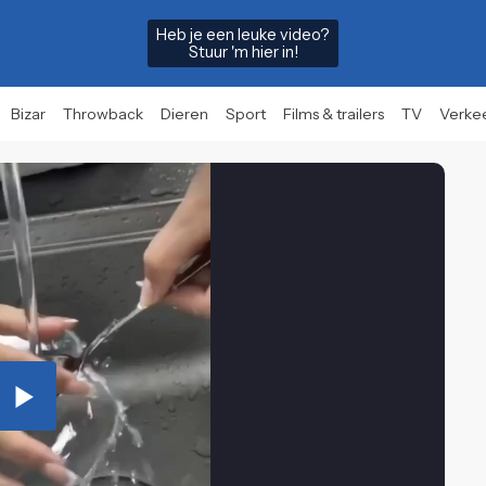
Heb je een leuke video?
Stuur 'm hier in!
Bizar
Throwback
Dieren
Sport
Films & trailers
TV
Verke
Play
Video