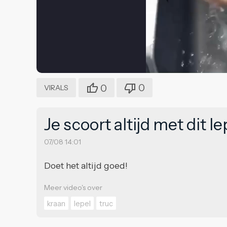
0
0
VIRALS
Je scoort altijd met dit l
07/08 14:01
Doet het altijd goed!
Meer video's over
kraan
lepel
truc