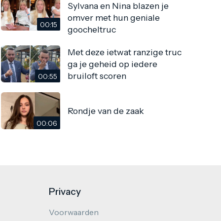
Sylvana en Nina blazen je
omver met hun geniale
00:15
goocheltruc
Met deze ietwat ranzige truc
ga je geheid op iedere
bruiloft scoren
00:55
Rondje van de zaak
00:06
Privacy
Voorwaarden