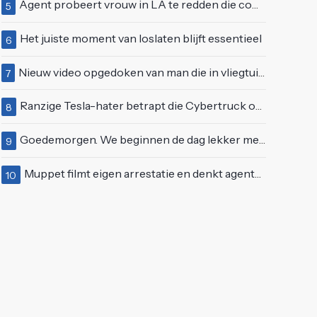
Agent probeert vrouw in LA te redden die compleet van het padje is
5
Het juiste moment van loslaten blijft essentieel
6
Nieuw video opgedoken van man die in vliegtuigmotor springt op vliegveld Milaan
7
Ranzige Tesla-hater betrapt die Cybertruck op een 'speciale bruine coating' trakteert
8
Goedemorgen. We beginnen de dag lekker met wat rek- en strekoefeningen
9
Muppet filmt eigen arrestatie en denkt agenten te kunnen laten schorsen: "Jullie krijgen maandje vakantie"
10