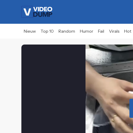
Nieuw
Top 10
Random
Humor
Fail
Virals
Hot