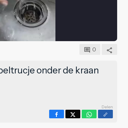
0
epeltrucje onder de kraan
Delen