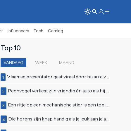
er
Influencers
Tech
Gaming
Top 10
VANDAAG
WEEK
MAAND
Vlaamse presentator gaat viraal door bizarre vertoning op live televisie: "Helemaal stijf van de bloem"
1
Pechvogel verliest zijn vriendin én auto als hij bocht te scherp neemt
2
Een ritje op een mechanische stier is een topidee voor een eerste date
3
Die horens zijn knap handig als je jeuk aan je arie hebt
4