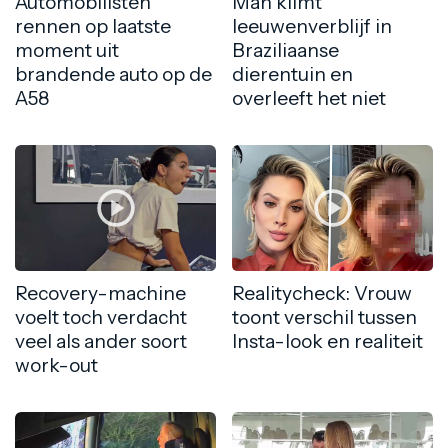
Automobilisten
Man klimt
rennen op laatste
leeuwenverblijf in
moment uit
Braziliaanse
brandende auto op de
dierentuin en
A58
overleeft het niet
Recovery-machine
Realitycheck: Vrouw
voelt toch verdacht
toont verschil tussen
veel als ander soort
Insta-look en realiteit
work-out