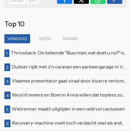
badjas
geld
Top 10
VANDAAG
WEEK
MAAND
Throwback: De bekende "Buurman, wat doet u nu?"-scène uit Flodder met Tatjana Šimić
1
Duitser rijdt met z'n caravan een parkeergarage in Vlissingen binnen
2
Vlaamse presentator gaat viraal door bizarre vertoning op live televisie: "Helemaal stijf van de bloem"
3
Nicol Kremers en Boerin Anna willen dat topless zonnen geen taboe meer is
4
Wielrenner maakt uitglijder in een veld vol cactussen
5
Recovery-machine voelt toch verdacht veel als ander soort work-out
6