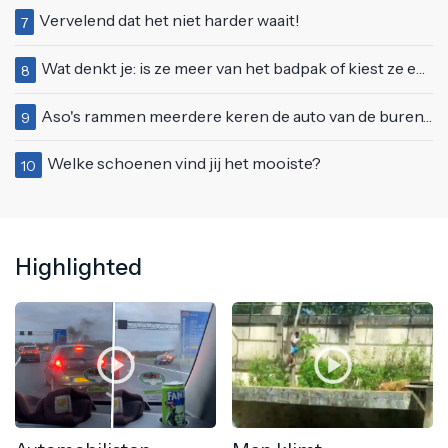
Vervelend dat het niet harder waait!
7
Wat denkt je: is ze meer van het badpak of kiest ze eerder voor een bikini?
8
Aso's rammen meerdere keren de auto van de buren, maar doen alsof er niets gebeurd is
9
Welke schoenen vind jij het mooiste?
10
Highlighted