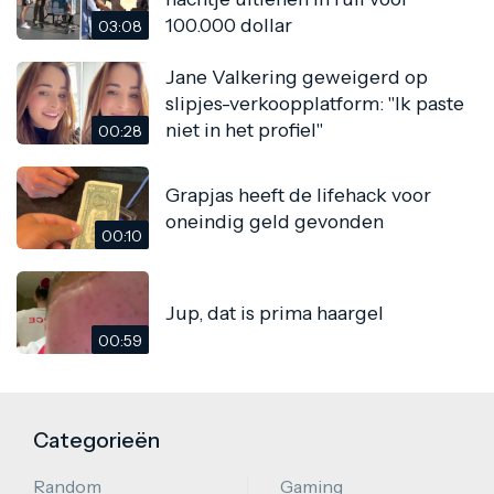
100.000 dollar
03:08
Jane Valkering geweigerd op
slipjes-verkoopplatform: "Ik paste
niet in het profiel"
00:28
Grapjas heeft de lifehack voor
oneindig geld gevonden
00:10
Jup, dat is prima haargel
00:59
Categorieën
Random
Gaming