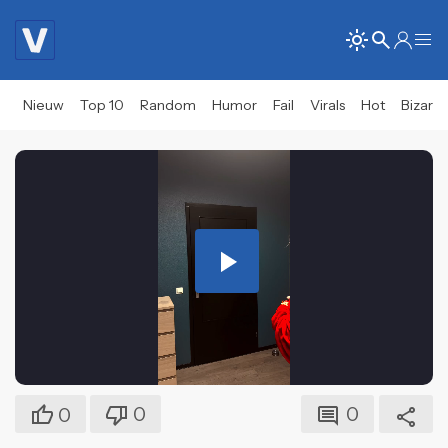
Nieuw
Top 10
Random
Humor
Fail
Virals
Hot
Bizar
Play
Video
0
0
0