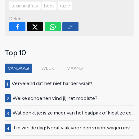
taxichauffeur
boos
ruzie
Delen
Top 10
VANDAAG
WEEK
MAAND
Vervelend dat het niet harder waait!
1
Welke schoenen vind jij het mooiste?
2
Wat denkt je: is ze meer van het badpak of kiest ze eerder voor een bikini?
3
Tip van de dag: Nooit vlak voor een vrachtwagen invoegen
4