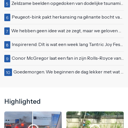
Zeldzame beelden opgedoken van dodelijke tsunami uit 2004
5
Peugeot-bink pakt herkansing na gênante bocht van 180 graden bij verkeerslicht
6
We hebben geen idee wat ze zegt, maar we geloven haar helemaal!
7
Inspirerend: Dít is wat een week lang Tantric Joy Festival met je doet
8
Conor McGregor laat een fan in zijn Rolls-Royce van $600.000
9
Goedemorgen. We beginnen de dag lekker met wat rek- en strekoefeningen
10
Highlighted