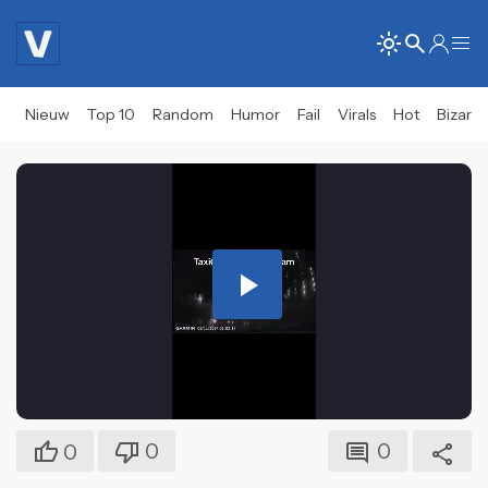
Nieuw
Top 10
Random
Humor
Fail
Virals
Hot
Bizar
Play
Video
0
0
0