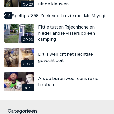
uit de klauwen
00:23
Speltip #358: Zoek nooit ruzie met Mr. Miyagi
00:15
Fittie tussen Tsjechische en
Nederlandse vissers op een
camping
00:23
Dit is wellicht het slechtste
gevecht ooit
00:07
Als de buren weer eens ruzie
hebben
00:14
Categorieën