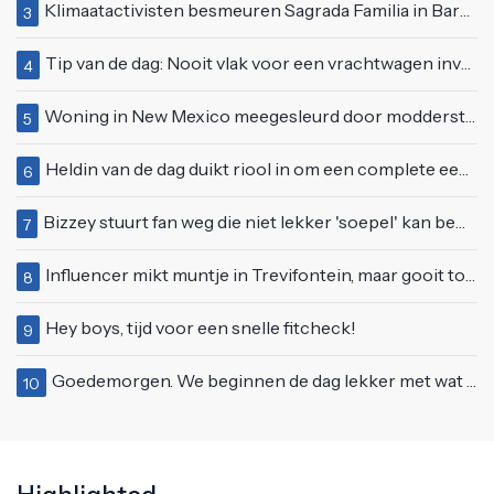
Klimaatactivisten besmeuren Sagrada Familia in Barcelona met lading verf
3
Tip van de dag: Nooit vlak voor een vrachtwagen invoegen
4
Woning in New Mexico meegesleurd door modderstroom
5
Heldin van de dag duikt riool in om een complete eendenfamilie te redden
6
Bizzey stuurt fan weg die niet lekker 'soepel' kan bewegen op podium
7
Influencer mikt muntje in Trevifontein, maar gooit toerist bijna knock-out
8
Hey boys, tijd voor een snelle fitcheck!
9
Goedemorgen. We beginnen de dag lekker met wat rek- en strekoefeningen
10