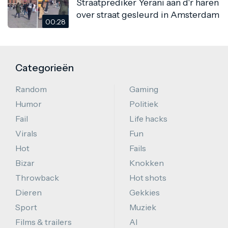
Straatprediker Yerani aan d'r haren
over straat gesleurd in Amsterdam
00:28
Categorieën
Random
Gaming
Humor
Politiek
Fail
Life hacks
Virals
Fun
Hot
Fails
Bizar
Knokken
Throwback
Hot shots
Dieren
Gekkies
Sport
Muziek
Films & trailers
AI