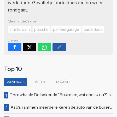
werk doen. Gevalletje oude doos die nu weer
rondgaat.
Meer video's over
amsterdam
porsche
parkeergarage
oude doos
Delen
Top 10
VANDAAG
WEEK
MAAND
Throwback: De bekende "Buurman, wat doet u nu?"-scène uit Flodder met Tatjana Šimić
1
Aso's rammen meerdere keren de auto van de buren, maar doen alsof er niets gebeurd is
2