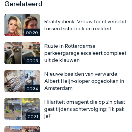
Gerelateerd
Realitycheck: Vrouw toont verschil
tussen Insta-look en realiteit
00:20
Ruzie in Rotterdamse
parkeergarage escaleert compleet
uit de klauwen
00:23
Nieuwe beelden van verwarde
Albert Heijn-sloper opgedoken in
Amsterdam
00:34
Hilariteit om agent die op z'n plaat
gaat tijdens achtervolging: "Ik pak
je!"
00:31