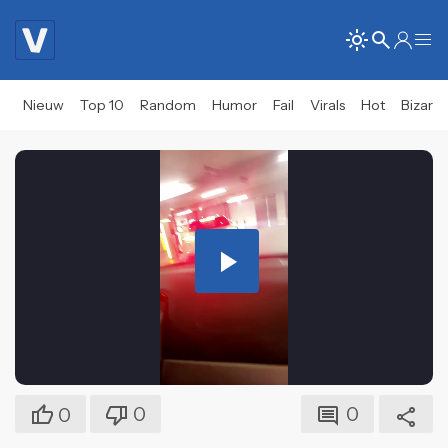
Nieuw
Top 10
Random
Humor
Fail
Virals
Hot
Bizar
Play
Video
0
0
0