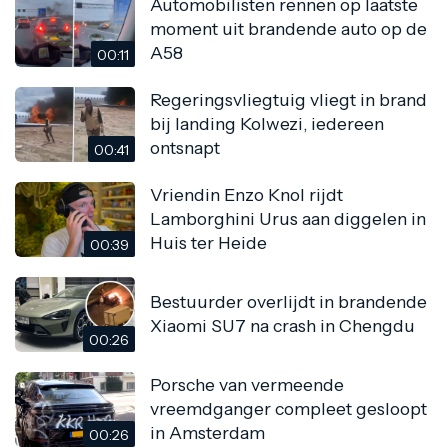
Automobilisten rennen op laatste
moment uit brandende auto op de
A58
00:11
Regeringsvliegtuig vliegt in brand
bij landing Kolwezi, iedereen
ontsnapt
00:41
Vriendin Enzo Knol rijdt
Lamborghini Urus aan diggelen in
Huis ter Heide
00:39
Bestuurder overlijdt in brandende
Xiaomi SU7 na crash in Chengdu
00:26
Porsche van vermeende
vreemdganger compleet gesloopt
in Amsterdam
00:26