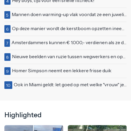
Hey boys, tijd voor een snelle fitcheck!
4
Mannen doen warming-up vlak voordat ze een juwelierszaak in Rhenen overvallen
5
Op deze manier wordt de kerstboom opzetten ineens een stuk leuker
6
Amsterdammers kunnen € 1.000,- verdienen als ze deze simpele vragen goed beantwoorden
7
Nieuwe beelden van ruzie tussen wegwerkers en opgefokt mannetje met telefoon
8
Homer Simpson neemt een lekkere frisse duik
9
Ook in Miami geldt: let goed op met welke "vrouw" je zoent
10
Highlighted