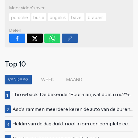
Meer video's over
porsche
busje
ongeluk
bavel
brabant
Delen
Top 10
VANDAAG
WEEK
MAAND
Throwback: De bekende "Buurman, wat doet u nu?"-scène uit Flodder met Tatjana Šimić
1
Aso's rammen meerdere keren de auto van de buren, maar doen alsof er niets gebeurd is
2
Heldin van de dag duikt riool in om een complete eendenfamilie te redden
3