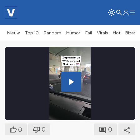
Nieuw
Top 10
Random
Humor
Fail
Virals
Hot
Bizar
Play
Video
0
0
0