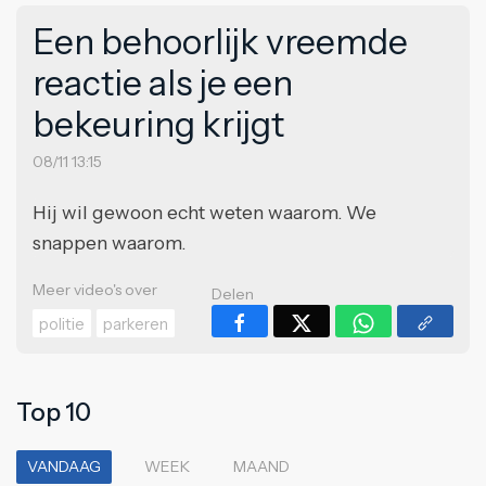
Een behoorlijk vreemde
reactie als je een
bekeuring krijgt
08/11 13:15
Hij wil gewoon echt weten waarom. We
snappen waarom.
Meer video's over
Delen
politie
parkeren
Top 10
VANDAAG
WEEK
MAAND