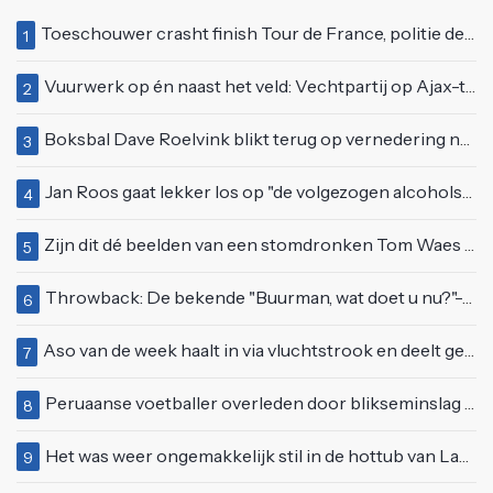
Toeschouwer crasht finish Tour de France, politie deelt bodycheck uit
1
Vuurwerk op én naast het veld: Vechtpartij op Ajax-tribune tussen supporters en stewards
2
Boksbal Dave Roelvink blikt terug op vernedering na z'n gevecht met Melvin Manhoef
3
Jan Roos gaat lekker los op "de volgezogen alcoholspons" Robert Jensen
4
Zijn dit dé beelden van een stomdronken Tom Waes vlak voordat hij in z'n auto stapte?
5
Throwback: De bekende "Buurman, wat doet u nu?"-scène uit Flodder met Tatjana Šimić
6
Aso van de week haalt in via vluchtstrook en deelt gevaarlijke brake check uit
7
Peruaanse voetballer overleden door blikseminslag tijdens wedstrijd, vijf anderen gewond
8
Het was weer ongemakkelijk stil in de hottub van Lang Leve de Liefde
9