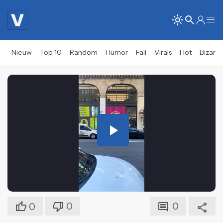
Nieuw
Top 10
Random
Humor
Fail
Virals
Hot
Bizar
Play
Video
0
0
0