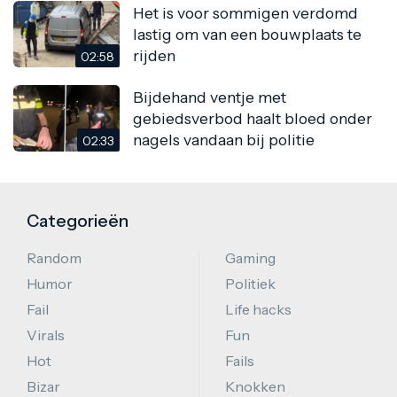
Het is voor sommigen verdomd
lastig om van een bouwplaats te
rijden
02:58
Bijdehand ventje met
gebiedsverbod haalt bloed onder
nagels vandaan bij politie
02:33
Categorieën
Random
Gaming
Humor
Politiek
Fail
Life hacks
Virals
Fun
Hot
Fails
Bizar
Knokken