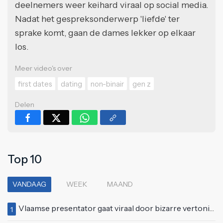
deelnemers weer keihard viraal op social media.
Nadat het gespreksonderwerp 'liefde' ter
sprake komt, gaan de dames lekker op elkaar
los.
Meer video's over
first dates
dating
non-binair
gen z
Delen
Top 10
VANDAAG
WEEK
MAAND
Vlaamse presentator gaat viraal door bizarre vertoning op live televisie: "Helemaal stijf van de bloem"
1