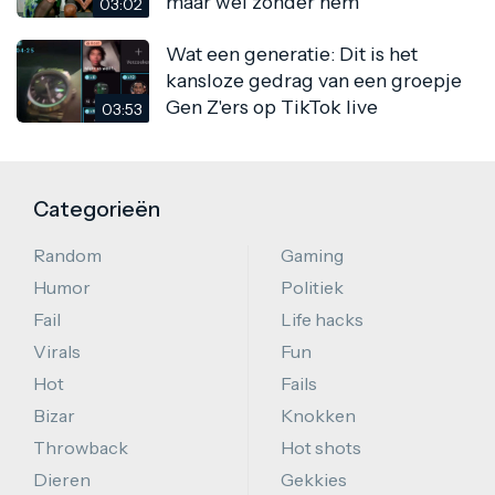
maar wel zonder hem
03:02
Wat een generatie: Dit is het
kansloze gedrag van een groepje
Gen Z'ers op TikTok live
03:53
Categorieën
Random
Gaming
Humor
Politiek
Fail
Life hacks
Virals
Fun
Hot
Fails
Bizar
Knokken
Throwback
Hot shots
Dieren
Gekkies