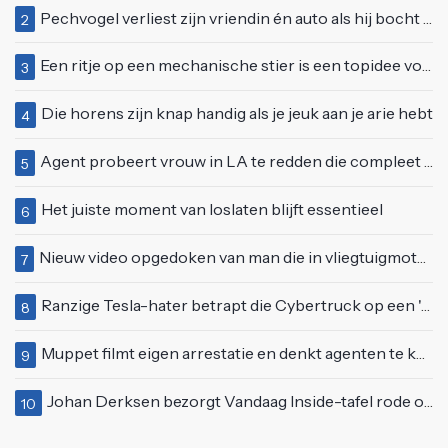
Pechvogel verliest zijn vriendin én auto als hij bocht te scherp neemt
2
Een ritje op een mechanische stier is een topidee voor een eerste date
3
Die horens zijn knap handig als je jeuk aan je arie hebt
4
Agent probeert vrouw in LA te redden die compleet van het padje is
5
Het juiste moment van loslaten blijft essentieel
6
Nieuw video opgedoken van man die in vliegtuigmotor springt op vliegveld Milaan
7
Ranzige Tesla-hater betrapt die Cybertruck op een 'speciale bruine coating' trakteert
8
Muppet filmt eigen arrestatie en denkt agenten te kunnen laten schorsen: "Jullie krijgen maandje vakantie"
9
Johan Derksen bezorgt Vandaag Inside-tafel rode oortjes met vuig verhaal: "Dat gebeurde al in de gang"
10