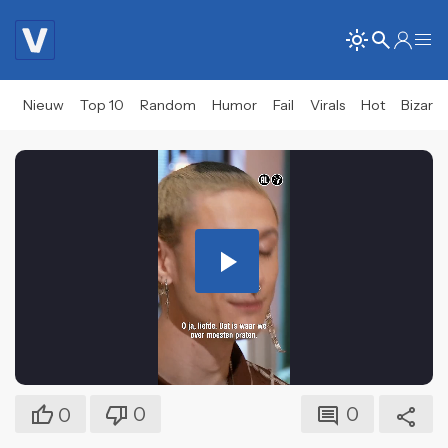
Nieuw
Top 10
Random
Humor
Fail
Virals
Hot
Bizar
Play
Video
0
0
0