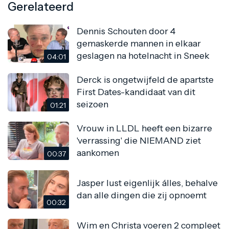
Gerelateerd
Dennis Schouten door 4
gemaskerde mannen in elkaar
geslagen na hotelnacht in Sneek
04:01
Derck is ongetwijfeld de apartste
First Dates-kandidaat van dit
seizoen
01:21
Vrouw in LLDL heeft een bizarre
'verrassing' die NIEMAND ziet
aankomen
00:37
Jasper lust eigenlijk álles, behalve
dan alle dingen die zij opnoemt
00:32
Wim en Christa voeren 2 compleet