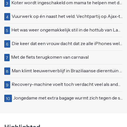
Koter wordt ingeschakeld om mama te helpen met de perfecte vakantiefoto te maken
3
Vuurwerk op én naast het veld: Vechtpartij op Ajax-tribune tussen supporters en stewards
4
Het was weer ongemakkelijk stil in de hottub van Lang Leve de Liefde
5
Die keer dat een vrouw dacht dat ze alle iPhones wel op kon kopen
6
Met de fiets terugkomen van carnaval
7
Man klimt leeuwenverblijf in Braziliaanse dierentuin en overleeft het niet
8
Recovery-machine voelt toch verdacht veel als ander soort work-out
9
Jongedame met extra bagage wurmt zich tegen de stroom van de roltrap
10