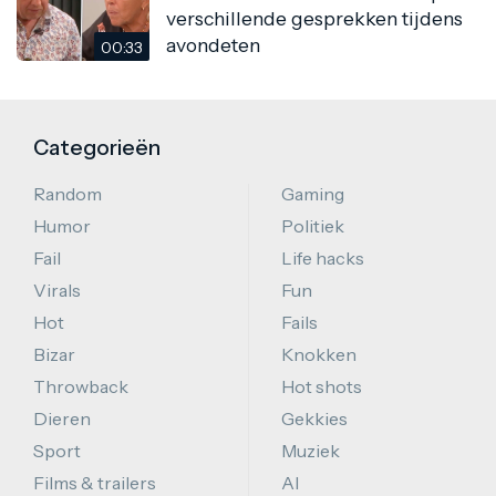
verschillende gesprekken tijdens
avondeten
00:33
Categorieën
Random
Gaming
Humor
Politiek
Fail
Life hacks
Virals
Fun
Hot
Fails
Bizar
Knokken
Throwback
Hot shots
Dieren
Gekkies
Sport
Muziek
Films & trailers
AI