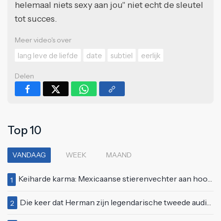
helemaal niets sexy aan jou" niet echt de sleutel
tot succes.
Meer video's over
lang leve de liefde
date
subtiel
eerlijk
Delen
Top 10
VANDAAG
WEEK
MAAND
Keiharde karma: Mexicaanse stierenvechter aan hoorn gespietst voor ogen van duizenden toeschouwers
1
Die keer dat Herman zijn legendarische tweede auditie bij Idols deed
2