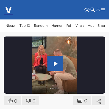
Nieuw
Top 10
Random
Humor
Fail
Virals
Hot
Bizar
Play
Video
0
0
0