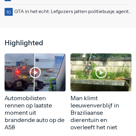
GTA in het echt: Lefgozers jatten politiebusje, agenten zetten te voet de achtervolging in!
10
Highlighted
Automobilisten
Man klimt
rennen op laatste
leeuwenverblijf in
moment uit
Braziliaanse
brandende auto op de
dierentuin en
A58
overleeft het niet