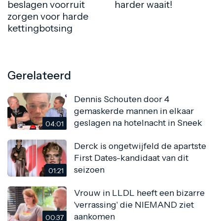
beslagen voorruit
harder waait!
zorgen voor harde
kettingbotsing
Gerelateerd
Dennis Schouten door 4
gemaskerde mannen in elkaar
geslagen na hotelnacht in Sneek
04:01
Derck is ongetwijfeld de apartste
First Dates-kandidaat van dit
seizoen
01:21
Vrouw in LLDL heeft een bizarre
'verrassing' die NIEMAND ziet
aankomen
00:37