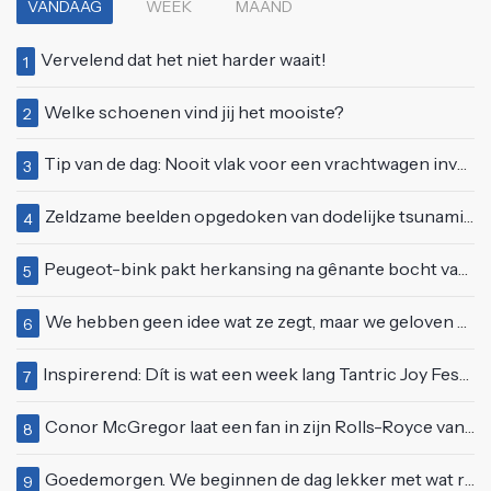
VANDAAG
WEEK
MAAND
Vervelend dat het niet harder waait!
1
Welke schoenen vind jij het mooiste?
2
Tip van de dag: Nooit vlak voor een vrachtwagen invoegen
3
Zeldzame beelden opgedoken van dodelijke tsunami uit 2004
4
Peugeot-bink pakt herkansing na gênante bocht van 180 graden bij verkeerslicht
5
We hebben geen idee wat ze zegt, maar we geloven haar helemaal!
6
Inspirerend: Dít is wat een week lang Tantric Joy Festival met je doet
7
Conor McGregor laat een fan in zijn Rolls-Royce van $600.000
8
Goedemorgen. We beginnen de dag lekker met wat rek- en strekoefeningen
9