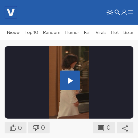
Nieuw
Top 10
Random
Humor
Fail
Virals
Hot
Bizar
Play
Video
0
0
0