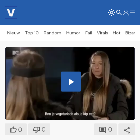
Nieuw
Top 10
Random
Humor
Fail
Virals
Hot
Bizar
Play
Video
0
0
0