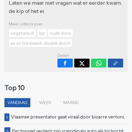
Laten we maar niet vragen wat er eerder kwam,
de kip of het ei.
Meer video's over
vegetarisch
kip
oude doos
ex on the beach: double dutch
Delen
Top 10
VANDAAG
WEEK
MAAND
Vlaamse presentator gaat viraal door bizarre vertoning op live televisie: "Helemaal stijf van de bloem"
1
Pechvogel verliest zijn vriendin én auto als hij bocht te scherp neemt
2