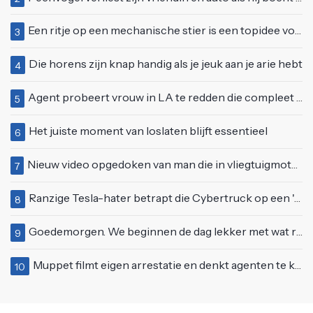
Een ritje op een mechanische stier is een topidee voor een eerste date
3
Die horens zijn knap handig als je jeuk aan je arie hebt
4
Agent probeert vrouw in LA te redden die compleet van het padje is
5
Het juiste moment van loslaten blijft essentieel
6
Nieuw video opgedoken van man die in vliegtuigmotor springt op vliegveld Milaan
7
Ranzige Tesla-hater betrapt die Cybertruck op een 'speciale bruine coating' trakteert
8
Goedemorgen. We beginnen de dag lekker met wat rek- en strekoefeningen
9
Muppet filmt eigen arrestatie en denkt agenten te kunnen laten schorsen: "Jullie krijgen maandje vakantie"
10