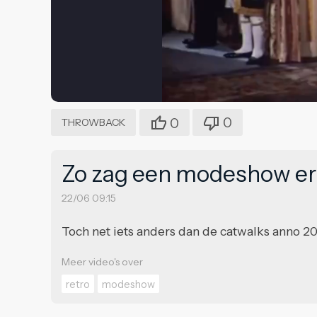
0
0
THROWBACK
Zo zag een modeshow er 
22/06 09:15
Toch net iets anders dan de catwalks anno 20
Meer video's over
retro
modeshow