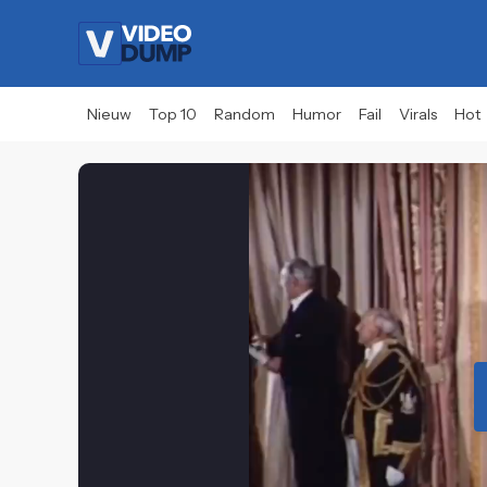
Nieuw
Top 10
Random
Humor
Fail
Virals
Hot