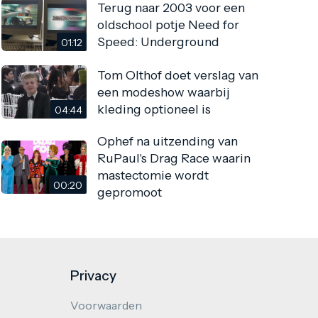
Terug naar 2003 voor een
oldschool potje Need for
Speed: Underground
01:12
Tom Olthof doet verslag van
een modeshow waarbij
kleding optioneel is
04:44
Ophef na uitzending van
RuPaul's Drag Race waarin
mastectomie wordt
00:20
gepromoot
Privacy
Voorwaarden