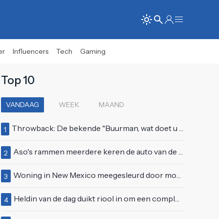
er
Influencers
Tech
Gaming
Top 10
VANDAAG
WEEK
MAAND
Throwback: De bekende "Buurman, wat doet u nu?"-scène uit Flodder met Tatjana Šimić
1
Aso's rammen meerdere keren de auto van de buren, maar doen alsof er niets gebeurd is
2
Woning in New Mexico meegesleurd door modderstroom
3
Heldin van de dag duikt riool in om een complete eendenfamilie te redden
4