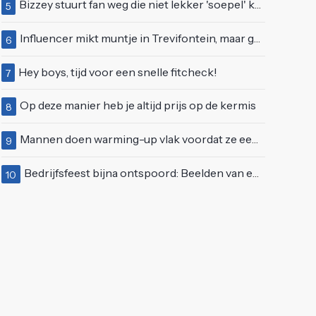
Bizzey stuurt fan weg die niet lekker 'soepel' kan bewegen op podium
5
Influencer mikt muntje in Trevifontein, maar gooit toerist bijna knock-out
6
Hey boys, tijd voor een snelle fitcheck!
7
Op deze manier heb je altijd prijs op de kermis
8
Mannen doen warming-up vlak voordat ze een juwelierszaak in Rhenen overvallen
9
Bedrijfsfeest bijna ontspoord: Beelden van een "bezopen Tino Martin" gaan viraal
10