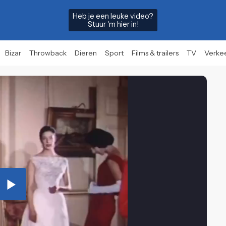
Heb je een leuke video?
Stuur 'm hier in!
Bizar
Throwback
Dieren
Sport
Films & trailers
TV
Verke
Play
Video