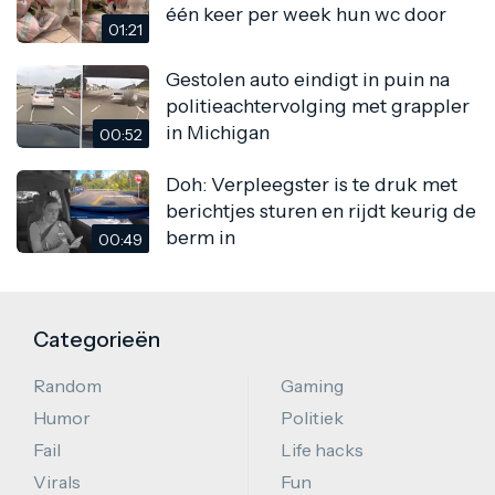
één keer per week hun wc door
01:21
Gestolen auto eindigt in puin na
politieachtervolging met grappler
in Michigan
00:52
Doh: Verpleegster is te druk met
berichtjes sturen en rijdt keurig de
berm in
00:49
Categorieën
Random
Gaming
Humor
Politiek
Fail
Life hacks
Virals
Fun