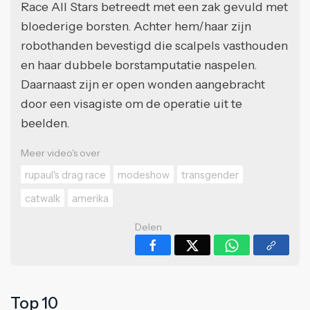
Race All Stars betreedt met een zak gevuld met
bloederige borsten. Achter hem/haar zijn
robothanden bevestigd die scalpels vasthouden
en haar dubbele borstamputatie naspelen.
Daarnaast zijn er open wonden aangebracht
door een visagiste om de operatie uit te
beelden.
Meer video's over
rupaul's drag race
modeshow
transgender
catwalk
amerika
Delen
Top 10