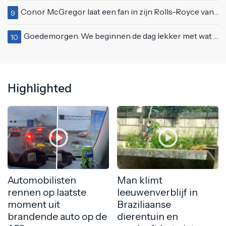
Conor McGregor laat een fan in zijn Rolls-Royce van $600.000
9
Goedemorgen. We beginnen de dag lekker met wat rek- en strekoefeningen
10
Highlighted
Automobilisten
Man klimt
rennen op laatste
leeuwenverblijf in
moment uit
Braziliaanse
brandende auto op de
dierentuin en