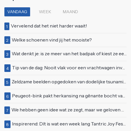
VANDAAG
WEEK
MAAND
Vervelend dat het niet harder waait!
1
Welke schoenen vind jij het mooiste?
2
Wat denkt je: is ze meer van het badpak of kiest ze eerder voor een bikini?
3
Tip van de dag: Nooit vlak voor een vrachtwagen invoegen
4
Zeldzame beelden opgedoken van dodelijke tsunami uit 2004
5
Peugeot-bink pakt herkansing na gênante bocht van 180 graden bij verkeerslicht
6
We hebben geen idee wat ze zegt, maar we geloven haar helemaal!
7
Inspirerend: Dít is wat een week lang Tantric Joy Festival met je doet
8