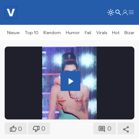
Nieuw
Top 10
Random
Humor
Fail
Virals
Hot
Bizar
Play
Video
0
0
0