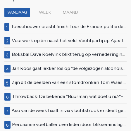
VANDAAG
WEEK
MAAND
Toeschouwer crasht finish Tour de France, politie deelt bodycheck uit
1
Vuurwerk op én naast het veld: Vechtpartij op Ajax-tribune tussen supporters en stewards
2
Boksbal Dave Roelvink blikt terug op vernedering na z'n gevecht met Melvin Manhoef
3
Jan Roos gaat lekker los op "de volgezogen alcoholspons" Robert Jensen
4
Zijn dit dé beelden van een stomdronken Tom Waes vlak voordat hij in z'n auto stapte?
5
Throwback: De bekende "Buurman, wat doet u nu?"-scène uit Flodder met Tatjana Šimić
6
Aso van de week haalt in via vluchtstrook en deelt gevaarlijke brake check uit
7
Peruaanse voetballer overleden door blikseminslag tijdens wedstrijd, vijf anderen gewond
8