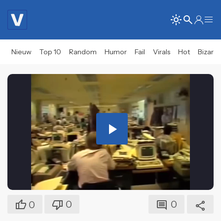
Nieuw
Top 10
Random
Humor
Fail
Virals
Hot
Bizar
Play
Video
0
0
0