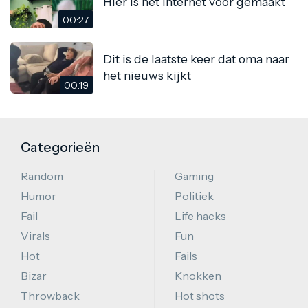
Hier is het internet voor gemaakt
00:27
Dit is de laatste keer dat oma naar
het nieuws kijkt
00:19
Categorieën
Random
Gaming
Humor
Politiek
Fail
Life hacks
Virals
Fun
Hot
Fails
Bizar
Knokken
Throwback
Hot shots