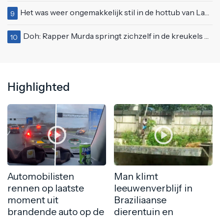
Het was weer ongemakkelijk stil in de hottub van Lang Leve de Liefde
9
Doh: Rapper Murda springt zichzelf in de kreukels op het Moonstar Festival
10
Highlighted
Automobilisten
Man klimt
rennen op laatste
leeuwenverblijf in
moment uit
Braziliaanse
brandende auto op de
dierentuin en