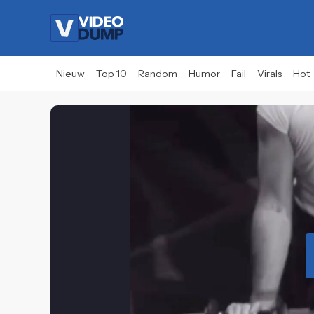
Nieuw
Top 10
Random
Humor
Fail
Virals
Hot