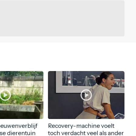
0
eeuwenverblijf
Recovery-machine voelt
nse dierentuin
toch verdacht veel als ander