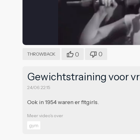
0
0
THROWBACK
Gewichtstraining voor v
24/06 22:15
Ook in 1954 waren er fitgirls.
Meer video's over
gym