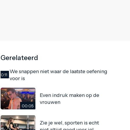
Gerelateerd
We snappen niet waar de laatste oefening
0:11
voor is
Even indruk maken op de
vrouwen
00:05
Zie je wel, sporten is echt
niet altijd goed voor je!