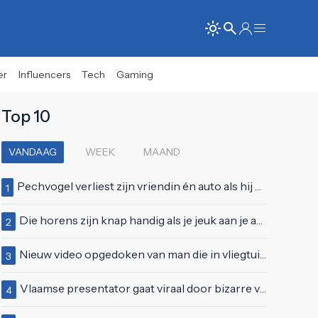
er
Influencers
Tech
Gaming
Top 10
VANDAAG
WEEK
MAAND
Pechvogel verliest zijn vriendin én auto als hij bocht te scherp neemt
1
Die horens zijn knap handig als je jeuk aan je arie hebt
2
Nieuw video opgedoken van man die in vliegtuigmotor springt op vliegveld Milaan
3
Vlaamse presentator gaat viraal door bizarre vertoning op live televisie: "Helemaal stijf van de bloem"
4