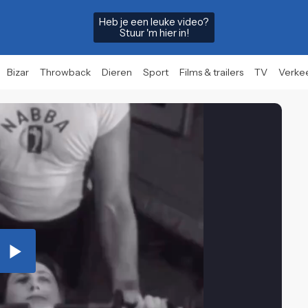
Heb je een leuke video?
Stuur 'm hier in!
Bizar
Throwback
Dieren
Sport
Films & trailers
TV
Verke
Play
Video