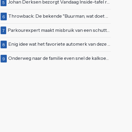
Johan Derksen bezorgt Vandaag Inside-tafel rode oortjes met vuig verhaal: "Dat gebeurde al in de gang"
5
Throwback: De bekende "Buurman, wat doet u nu?"-scène uit Flodder met Tatjana Šimić
6
Parkourexpert maakt misbruik van een schutting
7
Enig idee wat het favoriete automerk van deze huiseigenaar is?
8
Onderweg naar de familie even snel de kalkoen braden
9