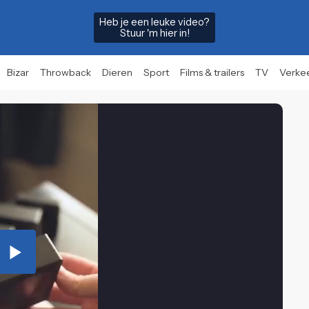
Heb je een leuke video?
Stuur 'm hier in!
Bizar
Throwback
Dieren
Sport
Films & trailers
TV
Verke
Play
Video