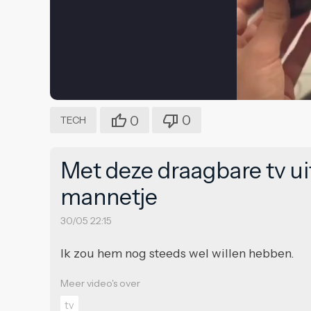
0
0
TECH
Met deze draagbare tv ui
mannetje
30/05 22:15
Ik zou hem nog steeds wel willen hebben.
Meer video's over
tv