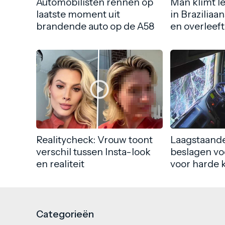
Automobilisten rennen op
Man klimt l
laatste moment uit
in Braziliaa
brandende auto op de A58
en overleeft
Realitycheck: Vrouw toont
Laagstaande
verschil tussen Insta-look
beslagen vo
en realiteit
voor harde 
Categorieën