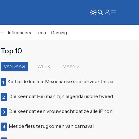
er
Influencers
Tech
Gaming
Top 10
VANDAAG
WEEK
MAAND
Keiharde karma: Mexicaanse stierenvechter aan hoorn gespietst voor ogen van duizenden toeschouwers
1
Die keer dat Herman zijn legendarische tweede auditie bij Idols deed
2
Die keer dat een vrouw dacht dat ze alle iPhones wel op kon kopen
3
Met de fiets terugkomen van carnaval
4