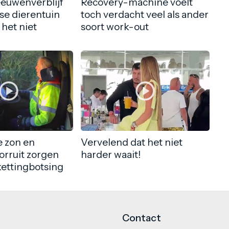
eeuwenverblijf
Recovery-machine voelt
nse dierentuin
toch verdacht veel als ander
 het niet
soort work-out
 zon en
Vervelend dat het niet
orruit zorgen
harder waait!
kettingbotsing
Contact