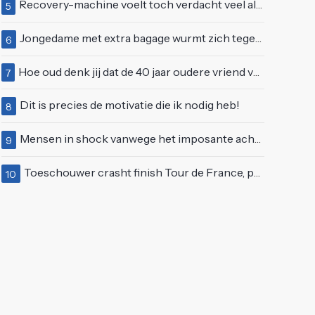
Recovery-machine voelt toch verdacht veel als ander soort work-out
5
Jongedame met extra bagage wurmt zich tegen de stroom van de roltrap
6
Hoe oud denk jij dat de 40 jaar oudere vriend van Giulia is geworden?
7
Dit is precies de motivatie die ik nodig heb!
8
Mensen in shock vanwege het imposante achterwerk van Nelly Furtado
9
Toeschouwer crasht finish Tour de France, politie deelt bodycheck uit
10