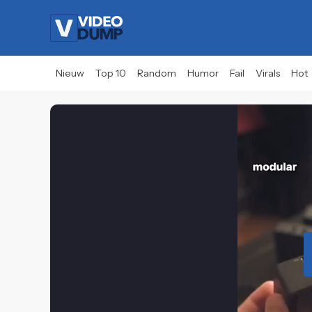
Nieuw
Top 10
Random
Humor
Fail
Virals
Hot