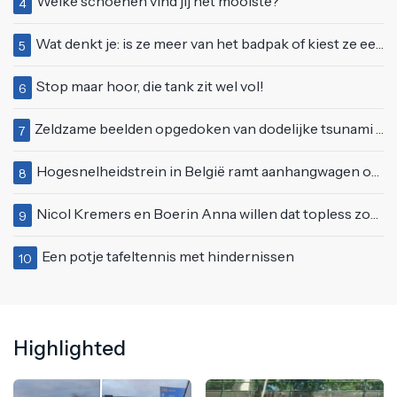
Welke schoenen vind jij het mooiste?
4
Wat denkt je: is ze meer van het badpak of kiest ze eerder voor een bikini?
5
Stop maar hoor, die tank zit wel vol!
6
Zeldzame beelden opgedoken van dodelijke tsunami uit 2004
7
Hogesnelheidstrein in België ramt aanhangwagen op een spoorwegovergang in Doornik
8
Nicol Kremers en Boerin Anna willen dat topless zonnen geen taboe meer is
9
Een potje tafeltennis met hindernissen
10
Highlighted