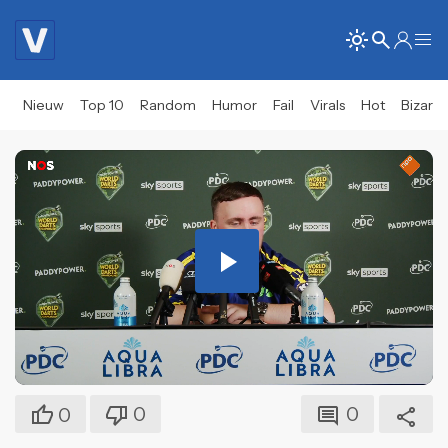
Nieuw
Top 10
Random
Humor
Fail
Virals
Hot
Bizar
Play
Video
0
0
0