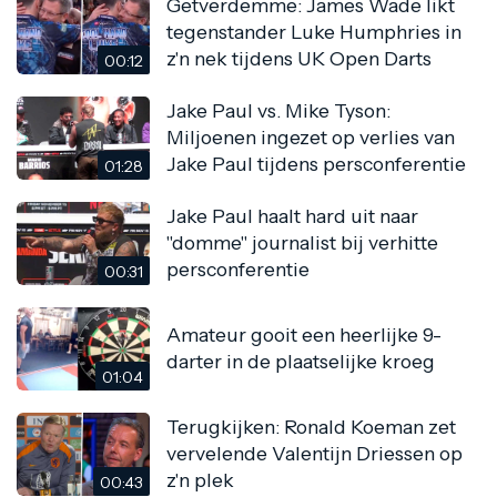
Getverdemme: James Wade likt
tegenstander Luke Humphries in
z'n nek tijdens UK Open Darts
00:12
Jake Paul vs. Mike Tyson:
Miljoenen ingezet op verlies van
Jake Paul tijdens persconferentie
01:28
Jake Paul haalt hard uit naar
"domme" journalist bij verhitte
persconferentie
00:31
Amateur gooit een heerlijke 9-
darter in de plaatselijke kroeg
01:04
Terugkijken: Ronald Koeman zet
vervelende Valentijn Driessen op
z'n plek
00:43