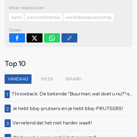
Meer video's over
darts
persconferentie
wereldkampioenschap
Delen
Top 10
VANDAAG
WEEK
MAAND
Throwback: De bekende "Buurman, wat doet u nu?"-scène uit Flodder met Tatjana Šimić
1
Je hebt bbq-prutsers en je hebt bbq-PRUTSERS!
2
Vervelend dat het niet harder waait!
3