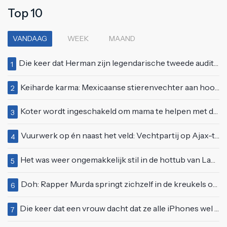
Top 10
VANDAAG
WEEK
MAAND
Die keer dat Herman zijn legendarische tweede auditie bij Idols deed
1
Keiharde karma: Mexicaanse stierenvechter aan hoorn gespietst voor ogen van duizenden toeschouwers
2
Koter wordt ingeschakeld om mama te helpen met de perfecte vakantiefoto te maken
3
Vuurwerk op én naast het veld: Vechtpartij op Ajax-tribune tussen supporters en stewards
4
Het was weer ongemakkelijk stil in de hottub van Lang Leve de Liefde
5
Doh: Rapper Murda springt zichzelf in de kreukels op het Moonstar Festival
6
Die keer dat een vrouw dacht dat ze alle iPhones wel op kon kopen
7