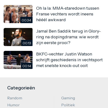
Oh la la: MMA-staredown tussen
Franse vechters wordt ineens
hééél awkward
00:34
Jamal Ben Saddik terug in Glory-
ring na dopingdrama: wie wordt
zijn eerste prooi?
00:13
BKFC-vechter Justin Watson
schrijft geschiedenis in vechtsport
met snelste knock-out ooit
00:14
Categorieën
Random
Gaming
Humor
Politiek