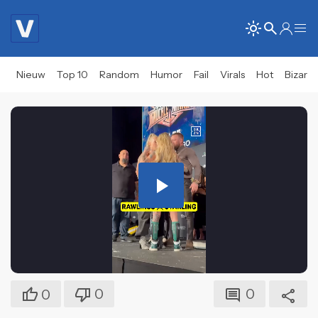
Nieuw
Top 10
Random
Humor
Fail
Virals
Hot
Bizar
Play
Video
0
0
0