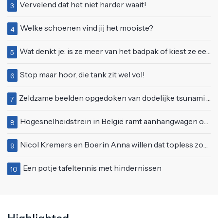
Vervelend dat het niet harder waait!
3
Welke schoenen vind jij het mooiste?
4
Wat denkt je: is ze meer van het badpak of kiest ze eerder voor een bikini?
5
Stop maar hoor, die tank zit wel vol!
6
Zeldzame beelden opgedoken van dodelijke tsunami uit 2004
7
Hogesnelheidstrein in België ramt aanhangwagen op een spoorwegovergang in Doornik
8
Nicol Kremers en Boerin Anna willen dat topless zonnen geen taboe meer is
9
Een potje tafeltennis met hindernissen
10