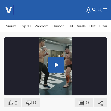
Nieuw
Top 10
Random
Humor
Fail
Virals
Hot
Bizar
Play
Video
0
0
0