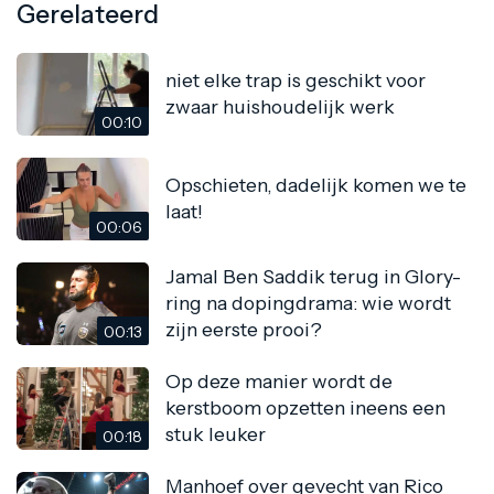
Gerelateerd
niet elke trap is geschikt voor
zwaar huishoudelijk werk
00:10
Opschieten, dadelijk komen we te
laat!
00:06
Jamal Ben Saddik terug in Glory-
ring na dopingdrama: wie wordt
zijn eerste prooi?
00:13
Op deze manier wordt de
kerstboom opzetten ineens een
stuk leuker
00:18
Manhoef over gevecht van Rico