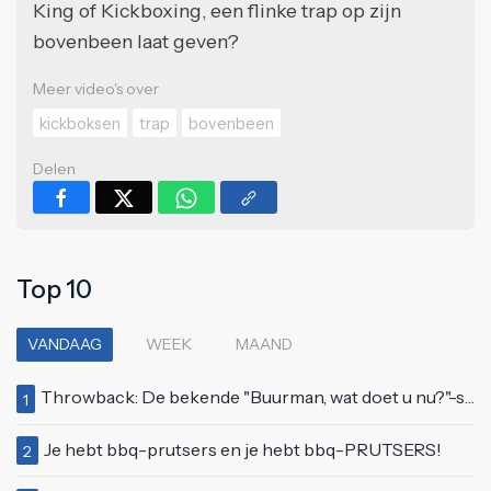
King of Kickboxing, een flinke trap op zijn
bovenbeen laat geven?
Meer video's over
kickboksen
trap
bovenbeen
Delen
Top 10
VANDAAG
WEEK
MAAND
Throwback: De bekende "Buurman, wat doet u nu?"-scène uit Flodder met Tatjana Šimić
1
Je hebt bbq-prutsers en je hebt bbq-PRUTSERS!
2