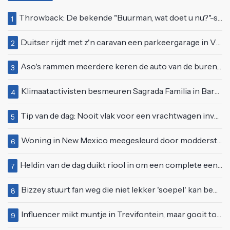
Throwback: De bekende "Buurman, wat doet u nu?"-scène uit Flodder met Tatjana Šimić
1
Duitser rijdt met z'n caravan een parkeergarage in Vlissingen binnen
2
Aso's rammen meerdere keren de auto van de buren, maar doen alsof er niets gebeurd is
3
Klimaatactivisten besmeuren Sagrada Familia in Barcelona met lading verf
4
Tip van de dag: Nooit vlak voor een vrachtwagen invoegen
5
Woning in New Mexico meegesleurd door modderstroom
6
Heldin van de dag duikt riool in om een complete eendenfamilie te redden
7
Bizzey stuurt fan weg die niet lekker 'soepel' kan bewegen op podium
8
Influencer mikt muntje in Trevifontein, maar gooit toerist bijna knock-out
9