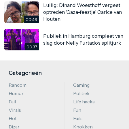
Lullig: Dinand Woesthoff vergeet
optreden 'Gaza-feestje' Carice van
Houten
00:46
Publiek in Hamburg compleet van
slag door Nelly Furtado's splitjurk
00:37
Categorieën
Random
Gaming
Humor
Politiek
Fail
Life hacks
Virals
Fun
Hot
Fails
Bizar
Knokken