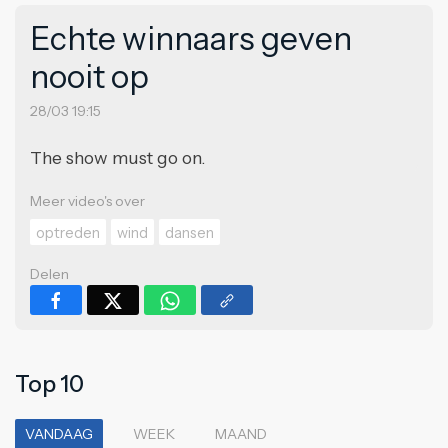
Echte winnaars geven
nooit op
28/03 19:15
The show must go on.
Meer video's over
optreden
wind
dansen
Delen
Top 10
VANDAAG
WEEK
MAAND