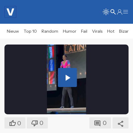
Nieuw
Top 10
Random
Humor
Fail
Virals
Hot
Bizar
Play
Video
0
0
0