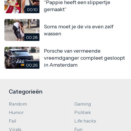
“Pappie heeft een slippertje
gemaakt”
00:10
Soms moet je de vis even zelf
wassen
00:28
Porsche van vermeende
vreemdganger compleet gesloopt
in Amsterdam
00:26
Categorieën
Random
Gaming
Humor
Politiek
Fail
Life hacks
Virals
Fun