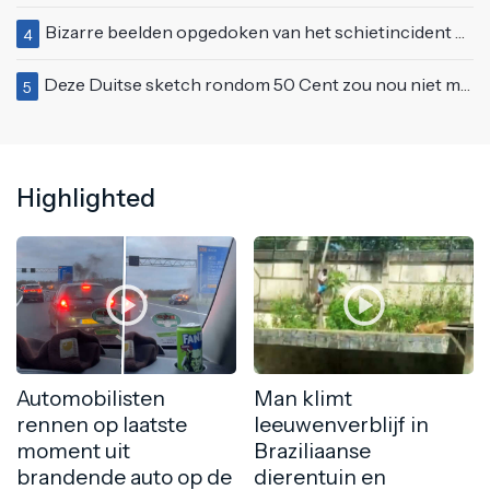
Bizarre beelden opgedoken van het schietincident Vinkhuizen Bar in Groningen
4
Deze Duitse sketch rondom 50 Cent zou nou niet meer op tv kunnen
5
Highlighted
Automobilisten
Man klimt
rennen op laatste
leeuwenverblijf in
moment uit
Braziliaanse
brandende auto op de
dierentuin en