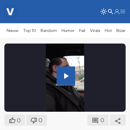
Nieuw
Top 10
Random
Humor
Fail
Virals
Hot
Bizar
Play
Video
0
0
0