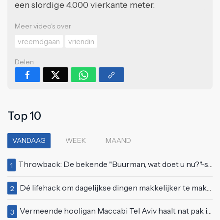
een slordige 4.000 vierkante meter.
Meer video's over
vreemdgaan
vriendin
Delen
Top 10
VANDAAG
WEEK
MAAND
Throwback: De bekende "Buurman, wat doet u nu?"-scène uit Flodder met Tatjana Šimić
1
Dé lifehack om dagelijkse dingen makkelijker te maken
2
Vermeende hooligan Maccabi Tel Aviv haalt nat pak in Amsterdamse gracht
3