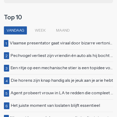
Top 10
VANDAAG
WEEK
MAAND
Vlaamse presentator gaat viraal door bizarre vertoning op live televisie: "Helemaal stijf van de bloem"
1
Pechvogel verliest zijn vriendin én auto als hij bocht te scherp neemt
2
Een ritje op een mechanische stier is een topidee voor een eerste date
3
Die horens zijn knap handig als je jeuk aan je arie hebt
4
Agent probeert vrouw in LA te redden die compleet van het padje is
5
Het juiste moment van loslaten blijft essentieel
6