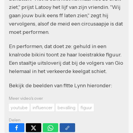
ziet," prijst Latooy het lijf van zijn vriendin. "Wij
gaan jouw buik eens ff laten zien," zegt hij
vervolgens, alsof de meid een circusaapje is dat
moet performen.
En performen, dat doet ze: gehuld in een
knalrode bikini toont ze haar loeistrakke figuur.
Een staaltje uitsloverij dat bij de volgers van Gio
helemaal in het verkeerde keelgat schiet.
Bekijk de beelden van fitte Lynn hieronder:
Meer video's over
youtube
influencer
bevalling
figuur
Delen