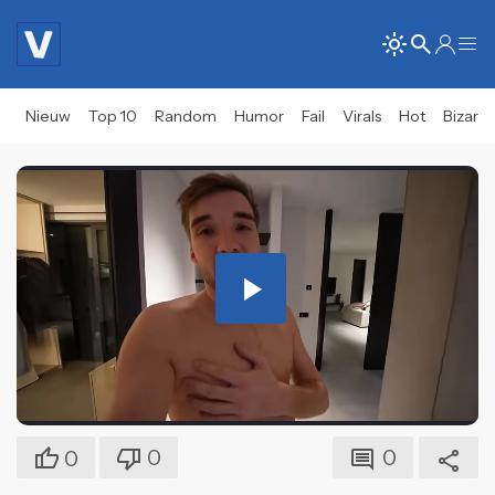
Nieuw
Top 10
Random
Humor
Fail
Virals
Hot
Bizar
Play
Video
0
0
0