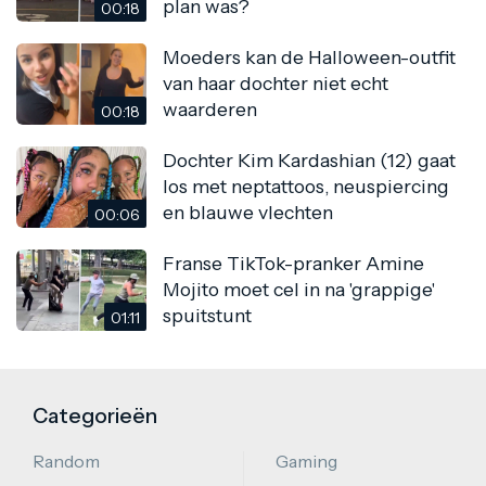
plan was?
00:18
Moeders kan de Halloween-outfit
van haar dochter niet echt
waarderen
00:18
Dochter Kim Kardashian (12) gaat
los met neptattoos, neuspiercing
en blauwe vlechten
00:06
Franse TikTok-pranker Amine
Mojito moet cel in na 'grappige'
spuitstunt
01:11
Categorieën
Random
Gaming