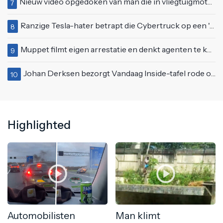
Nieuw video opgedoken van man die in vliegtuigmotor springt op vliegveld Milaan
7
Ranzige Tesla-hater betrapt die Cybertruck op een 'speciale bruine coating' trakteert
8
Muppet filmt eigen arrestatie en denkt agenten te kunnen laten schorsen: "Jullie krijgen maandje vakantie"
9
Johan Derksen bezorgt Vandaag Inside-tafel rode oortjes met vuig verhaal: "Dat gebeurde al in de gang"
10
Highlighted
Automobilisten
Man klimt