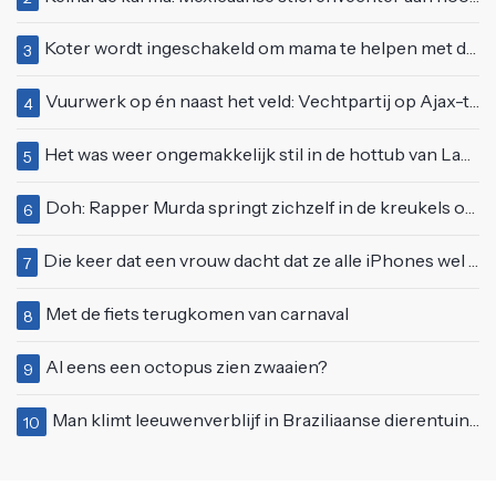
Koter wordt ingeschakeld om mama te helpen met de perfecte vakantiefoto te maken
3
Vuurwerk op én naast het veld: Vechtpartij op Ajax-tribune tussen supporters en stewards
4
Het was weer ongemakkelijk stil in de hottub van Lang Leve de Liefde
5
Doh: Rapper Murda springt zichzelf in de kreukels op het Moonstar Festival
6
Die keer dat een vrouw dacht dat ze alle iPhones wel op kon kopen
7
Met de fiets terugkomen van carnaval
8
Al eens een octopus zien zwaaien?
9
Man klimt leeuwenverblijf in Braziliaanse dierentuin en overleeft het niet
10