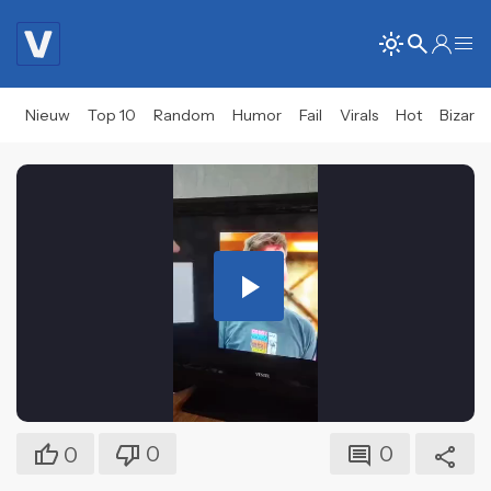
Nieuw
Top 10
Random
Humor
Fail
Virals
Hot
Bizar
Play
Video
0
0
0