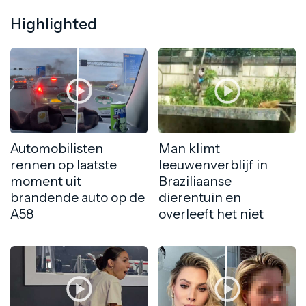
Highlighted
Automobilisten
Man klimt
rennen op laatste
leeuwenverblijf in
moment uit
Braziliaanse
brandende auto op de
dierentuin en
A58
overleeft het niet