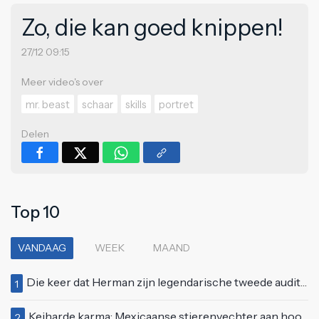
Zo, die kan goed knippen!
27/12 09:15
Meer video's over
mr. beast
schaar
skills
portret
Delen
Top 10
VANDAAG
WEEK
MAAND
Die keer dat Herman zijn legendarische tweede auditie bij Idols deed
1
Keiharde karma: Mexicaanse stierenvechter aan hoorn gespietst voor ogen van duizenden toeschouwers
2