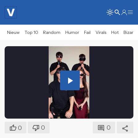
Nieuw
Top 10
Random
Humor
Fail
Virals
Hot
Bizar
Play
Video
0
0
0