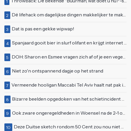
Throwback: De bekende "Buurman, wat doet u nu?"-scène uit Flodder met Tatjana Šimić
1
Dé lifehack om dagelijkse dingen makkelijker te maken
2
Dat is pas een gekke wipwap!
3
Spanjaard gooit bier in slurf olifant en krijgt internet over zich heen
4
DOH: Sharon en Esmee vragen zich af of je een vegetariër bent als je kip eet
5
Niet zo'n ontspannend dagje op het strand
6
Vermeende hooligan Maccabi Tel Aviv haalt nat pak in Amsterdamse gracht
7
Bizarre beelden opgedoken van het schietincident Vinkhuizen Bar in Groningen
8
Ook zware ongeregeldheden in Woensel na de 2-1 overwinning op Turkije
9
Deze Duitse sketch rondom 50 Cent zou nou niet meer op tv kunnen
10