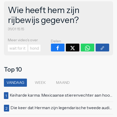
Wie heeft hem zijn
rijbewijs gegeven?
31/01 15:15
Meer video's over
Delen
wait for it
hond
Top 10
VANDAAG
WEEK
MAAND
Keiharde karma: Mexicaanse stierenvechter aan hoorn gespietst voor ogen van duizenden toeschouwers
1
Die keer dat Herman zijn legendarische tweede auditie bij Idols deed
2