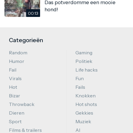
Das potverdomme een mooie
hond!
00:13
Categorieën
Random
Gaming
Humor
Politiek
Fail
Life hacks
Virals
Fun
Hot
Fails
Bizar
Knokken
Throwback
Hot shots
Dieren
Gekkies
Sport
Muziek
Films & trailers
AI