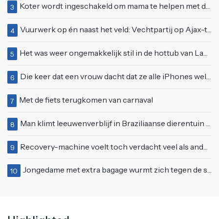
Koter wordt ingeschakeld om mama te helpen met de perfecte vakantiefoto te maken
3
Vuurwerk op én naast het veld: Vechtpartij op Ajax-tribune tussen supporters en stewards
4
Het was weer ongemakkelijk stil in de hottub van Lang Leve de Liefde
5
Die keer dat een vrouw dacht dat ze alle iPhones wel op kon kopen
6
Met de fiets terugkomen van carnaval
7
Man klimt leeuwenverblijf in Braziliaanse dierentuin en overleeft het niet
8
Recovery-machine voelt toch verdacht veel als ander soort work-out
9
Jongedame met extra bagage wurmt zich tegen de stroom van de roltrap
10