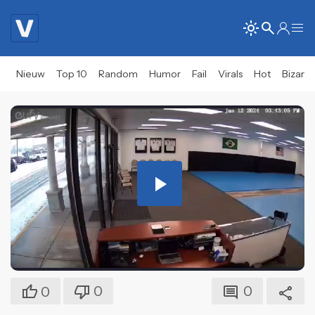
Nieuw
Top 10
Random
Humor
Fail
Virals
Hot
Bizar
Play
Video
0
0
0